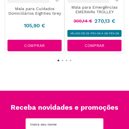
Mala para Emergências
s
Mala para Cuidados
EMERAIRs TROLLEY
Domiciliários Eighties Grey
270
,
13
€
300
,
14
€
105
,
90
€
VÁLIDO DE 02-FEV-26 A 28-FEV-26
COMPRAR
COMPRAR
Receba novidades e promoções