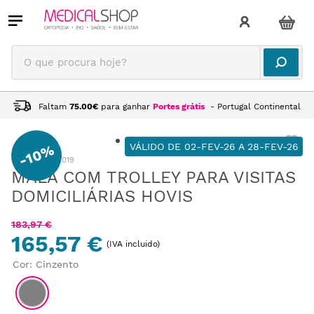
O que procura hoje?
Faltam
75.00
€
para ganhar
Portes grátis
- Portugal Continental
VÁLIDO DE 02-FEV-26 A 28-FEV-26
10%
-
:
MM13127019
MALA COM TROLLEY PARA VISITAS
DOMICILIÁRIAS HOVIS
183
,
97
€
165,57 €
(IVA incluido)
Cor
:
Cinzento