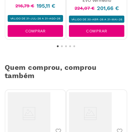
EVO Vermelho
195
,
11
€
216
,
79
€
201
,
66
€
224
,
07
€
VÁLIDO DE 31-JUL-26 A 31-AGO-26
VÁLIDO DE 30-ABR-26 A 31-MAI-26
COMPRAR
COMPRAR
Quem comprou, comprou
também