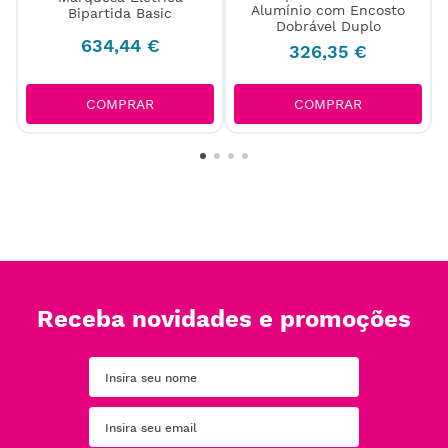
Alumínio com Encosto
Bipartida Basic
Dobrável Duplo
634
,
44
€
326
,
35
€
COMPRAR
COMPRAR
Receba novidades e promoções