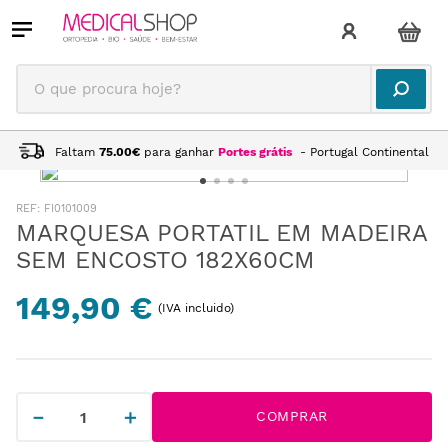
O que procura hoje?
Faltam
75.00
€
para ganhar
Portes grátis
- Portugal Continental
:
FI0101009
MARQUESA PORTATIL EM MADEIRA
SEM ENCOSTO 182X60CM
149,90 €
(IVA incluido)
－
＋
COMPRAR