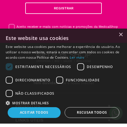
REGISTRAR
Aceito receber e-mails com notícias e promoções da MedicalShop
×
Este website usa cookies
Este website usa cookies para melhorar a experiência do usuário. Ao
utilizar o nosso website, estará a concordar com todos os cookies de
acordo com nossa Política de Cookies.
Ler mais
ESTRITAMENTE NECESSÁRIOS
DESEMPENHO
DIRECIONAMENTO
FUNCIONALIDADE
Tem duvidas?
Use o nosso livechat
NÃO CLASSIFICADOS
MOSTRAR DETALHES
PRODUTOS
+
ACEITAR TODOS
RECUSAR TODOS
LINKS ÚTEIS
+
Alguém de
Salgados
,
Portugal
, acabou de comprar: