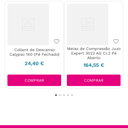
Meias de Compressão Juzo
Collant de Descanso
.
Expert 3022 AG Cl.2 Pé
Calypso 140 (Pé Fechado)
Aberto
24
,
40
€
164
,
55
€
COMPRAR
COMPRAR