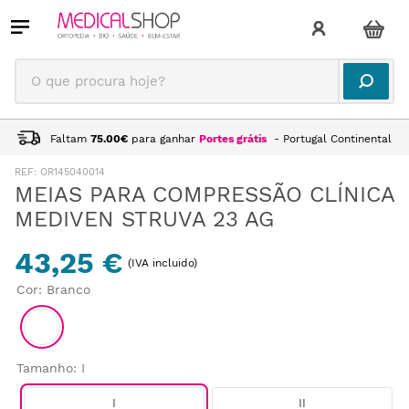
O que procura hoje?
Faltam
75.00
€
para ganhar
Portes grátis
- Portugal Continental
:
OR145040014
MEIAS PARA COMPRESSÃO CLÍNICA
MEDIVEN STRUVA 23 AG
43,25 €
(IVA incluido)
Cor
:
Branco
Tamanho
:
I
I
II