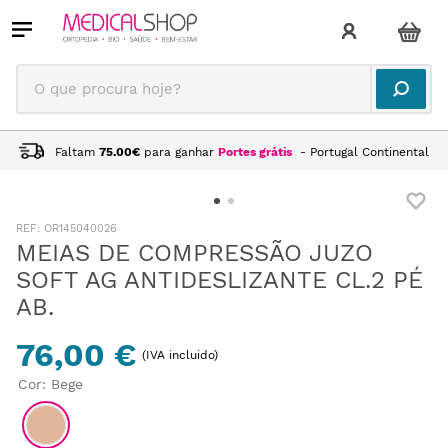
O que procura hoje?
Faltam
75.00
€
para ganhar
Portes grátis
- Portugal Continental
:
OR145040026
MEIAS DE COMPRESSÃO JUZO
SOFT AG ANTIDESLIZANTE CL.2 PÉ
AB.
76,00 €
(IVA incluido)
Cor
:
Bege