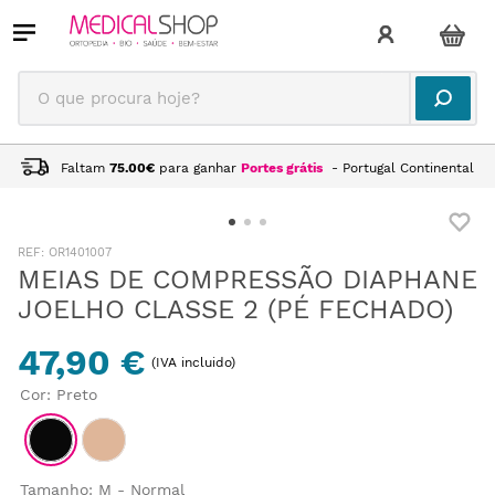
O que procura hoje?
Faltam
75.00
€
para ganhar
Portes grátis
- Portugal Continental
:
OR1401007
MEIAS DE COMPRESSÃO DIAPHANE
JOELHO CLASSE 2 (PÉ FECHADO)
47,90 €
(IVA incluido)
Cor
:
Preto
Tamanho
:
M - Normal