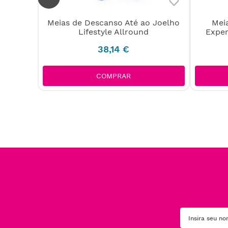
Meias de Descanso Até ao Joelho
Mei
 Juzo
Lifestyle Allround
Exper
I)
38
,
14
€
COMPRAR