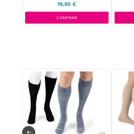
19
,
95
€
COMPRAR