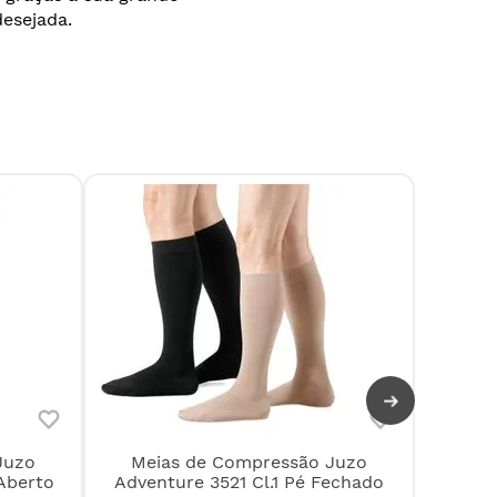
desejada.
Juzo
Meias de Compressão Juzo
Meias 
Aberto
Adventure 3521 Cl.1 Pé Fechado