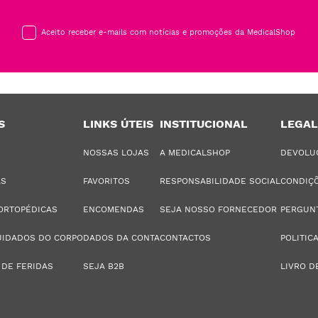
Aceito receber e-mails com notícias e promoções da MedicalShop
S
LINKS ÚTEIS
INSTITUCIONAL
LEGAL
NOSSAS LOJAS
A MEDICALSHOP
DEVOLU
AS
FAVORITOS
RESPONSABILIDADE SOCIAL
CONDIÇÕ
ORTOPÉDICAS
ENCOMENDAS
SEJA NOSSO FORNECEDOR
PERGUN
UIDADOS DO CORPO
DADOS DA CONTA
CONTACTOS
POLITIC
 DE FERIDAS
SEJA B2B
LIVRO D