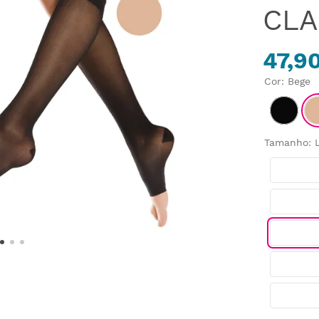
CLA
47,9
Cor
:
Bege
Tamanho
: