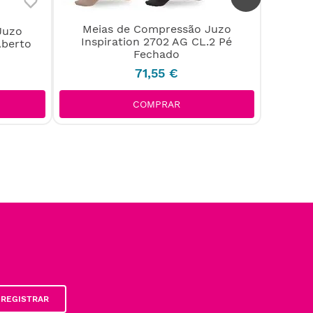
Meias de Compressão Juzo
Juzo
Mei
Inspiration 2702 AG CL.2 Pé
Aberto
Inspira
Fechado
71
,
55
€
COMPRAR
REGISTRAR