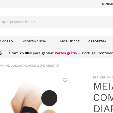
MINHA
ue procura hoje?
O CORPO
INCONTINÊNCIA
MOBILIDADE
ORTOPEDIA
Faltam
75.00
€
para ganhar
Portes grátis
- Portugal Continen
PHANE JOELHO CLASSE 2 (PÉ ABERTO)
:
OR145040
MEI
CO
DIA