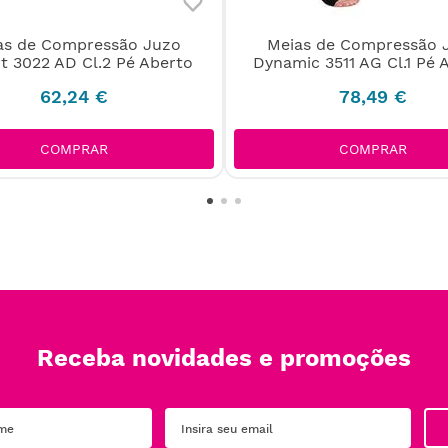
as de Compressão Juzo
Meias de Compressão 
t 3022 AD Cl.2 Pé Aberto
Dynamic 3511 AG Cl.1 Pé 
62
,
24
€
78
,
49
€
COMPRAR
COMPRAR
Receba novidades e promoções