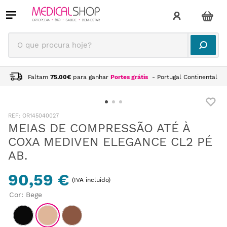
O que procura hoje?
Faltam
75.00
€
para ganhar
Portes grátis
- Portugal Continental
:
OR145040027
MEIAS DE COMPRESSÃO ATÉ À
COXA MEDIVEN ELEGANCE CL2 PÉ
AB.
90,59 €
(IVA incluido)
Cor
:
Bege