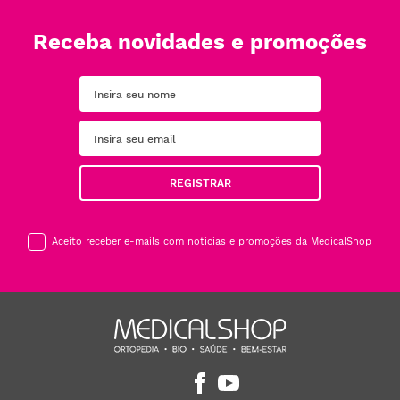
Meias de Compressão Juzo
Collant de Compressão
Expert 3022 AG Cl.2 Pé
Juzo Dynamic 3511 Cl.1 Pé
Aberto
Fechado
164
,
55
€
110
,
60
€
COMPRAR
COMPRAR