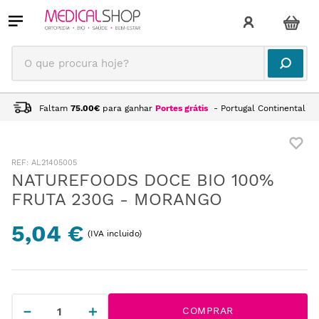
O que procura hoje?
Faltam
75.00
€
para ganhar
Portes grátis
- Portugal Continental
:
AL21405005
NATUREFOODS DOCE BIO 100%
FRUTA 230G - MORANGO
5,04 €
(IVA incluido)
－
＋
COMPRAR