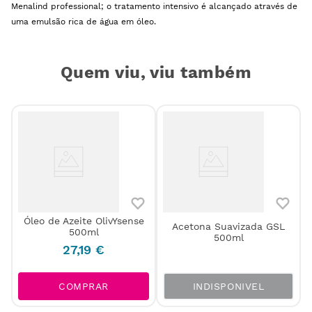
Menalind professional; o tratamento intensivo é alcançado através de
uma emulsão rica de água em óleo.
Quem viu, viu também
Óleo de Azeite OlivYsense
e
Acetona Suavizada GSL
500ml
500ml
27
,
19
€
INDISPONIVEL
COMPRAR