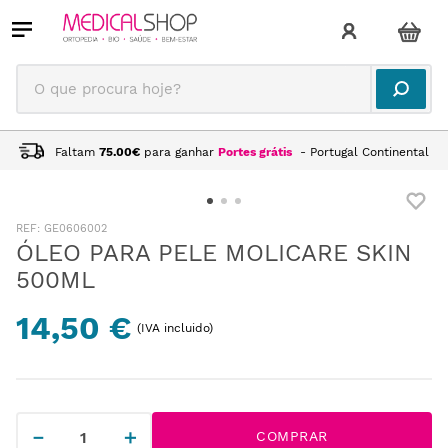
O que procura hoje?
Faltam
75.00
€
para ganhar
Portes grátis
- Portugal Continental
:
GE0606002
ÓLEO PARA PELE MOLICARE SKIN
500ML
14,50 €
(IVA incluido)
－
＋
COMPRAR