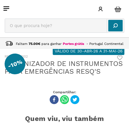
O que procura hoje?
Faltam
75.00
€
para ganhar
Portes grátis
- Portugal Continental
VÁLIDO DE 30-ABR-26 A 31-MAI-26
:
MM131002
10%
ORGANIZADOR DE INSTRUMENTOS
-
PARA EMERGÊNCIAS RESQ'S
Quem viu, viu também