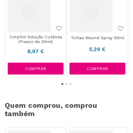
Corpitol Solução Cutânea
Tiritas Wound Spray 50ml
m
(Frasco de 20ml)
D
5
,
29
€
8
,
97
€
COMPRAR
COMPRAR
Quem comprou, comprou
também