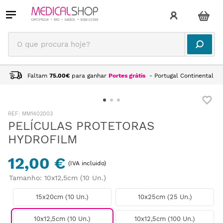
O que procura hoje?
Faltam
75.00
€
para ganhar
Portes grátis
- Portugal Continental
:
MM1402003
PELÍCULAS PROTETORAS
HYDROFILM
12,00 €
(IVA incluido)
Tamanho
:
10x12,5cm (10 Un.)
15x20cm (10 Un.)
10x25cm (25 Un.)
10x12,5cm (10 Un.)
10x12,5cm (100 Un.)