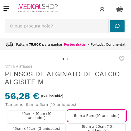
O que procura hoje?
Faltam
75.00
€
para ganhar
Portes grátis
- Portugal Continental
:
MM13718004
PENSOS DE ALGINATO DE CÁLCIO
ALGISITE M
56,28 €
(IVA incluido)
Tamanho
:
5cm x 5cm (10 unidades)
10cm x 10cm (10
5cm x 5cm (10 unidades)
unidades)
15cm x 20cm (10
15cm x 15cm (3 unidades)
unidades)