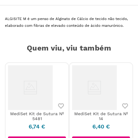
ALGISITE M é um penso de Alginato de Cálcio de tecido não tecido,
elaborado com fibras de elevado conteúdo de ácido manurónico.
Quem viu, viu também
MediSet Kit de Sutura Nº
MediSet Kit de Sutura Nº
m
5481
14
D
6
,
74
€
6
,
40
€