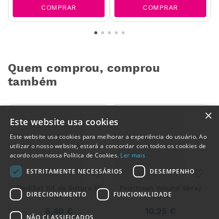
COMPRAR
COMPRAR
Quem comprou, comprou
também
×
Este website usa cookies
Este website usa cookies para melhorar a experiência do usuário. Ao
utilizar o nosso website, estará a concordar com todos os cookies de
acordo com nossa Política de Cookies.
Ler mais
ESTRITAMENTE NECESSÁRIOS
DESEMPENHO
Alguém de
MediSet Kit de Sutura Nº
Prontosan Wound Spray
Caldas da
DIRECIONAMENTO
FUNCIONALIDADE
14
75ml
Rainha
,
Portugal
,
acabou de
6
,
40
€
10
,
25
€
comprar:
NÃO CLASSIFICADOS