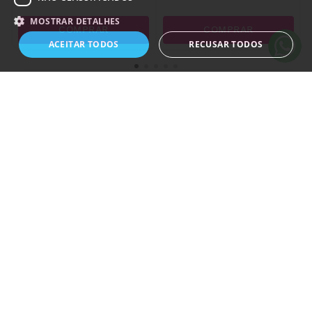
MediSet Kit de
Sutura Nº 5481
MOSTRAR DETALHES
13 horas atrás
COMPRAR
COMPRAR
ACEITAR TODOS
RECUSAR TODOS
Estritamente necessários
Desempenho
Direcionamento
Funcionalidade
Não classificados
Os cookies estritamente necessários permitem a funcionalidade central do
website, como login de usuário e gestão da conta. O site não pode ser
utilizado corretamente sem os cookies estritamente necessários.
Receba novidades e promoções
Nome
Dostawca
/
Domínio
Validade
Descrição
janus_sid
.www.medicalshop.pt
2 dias 23
horas
_hjSession_589585
.medicalshop.pt
30
minutos
VtexRCMacIdv7
1 ano
VTEX
.www.medicalshop.pt
REGISTRAR
vtex_segment
5 dias
VTEX
www.medicalshop.pt