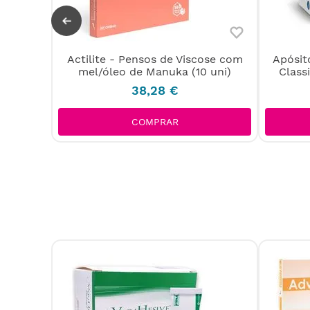
Actilite - Pensos de Viscose com
Apósi
rosorb
mel/óleo de Manuka (10 uni)
Class
38
,
28
€
COMPRAR