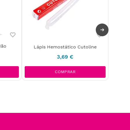
Não
Askina
Lápis Hemostático Cutoline
3
,
69
€
COMPRAR