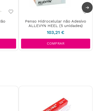
Não
Penso Hidrocelular não Adesivo
Pens
ALLEVYN HEEL (5 unidades)
A
103
,
21
€
COMPRAR