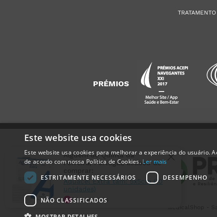
TRATAMENTO
PRÉMIOS
Este website usa cookies
Este website usa cookies para melhorar a experiência do usuário. Ao
Alguém de
Quinta da
de acordo com nossa Política de Cookies.
Ler mais
Ferreira
,
Portugal
, acabou de
comprar:
ESTRITAMENTE NECESSÁRIOS
DESEMPENHO
Aquacel Extra tam: 5x5cm (10
unidades)
NÃO CLASSIFICADOS
5 horas atrás
MedicalShop - Sa
MOSTRAR DETALHES