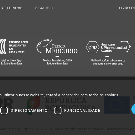
 DE FERIDAS
SEJA B2B
LIVRO D
 utilizar o nosso website, estará a concordar com todos os cookies
DIRECIONAMENTO
FUNCIONALIDADE
úde e Bem-Estar 2011-2026 | Todos os direitos reservados |
Desenvolvido po