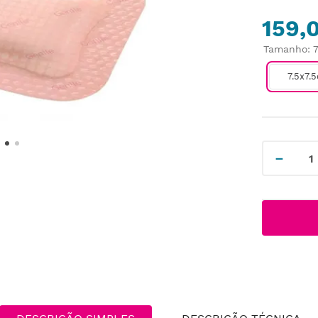
159,
Tamanho
:
7.5x7.
－