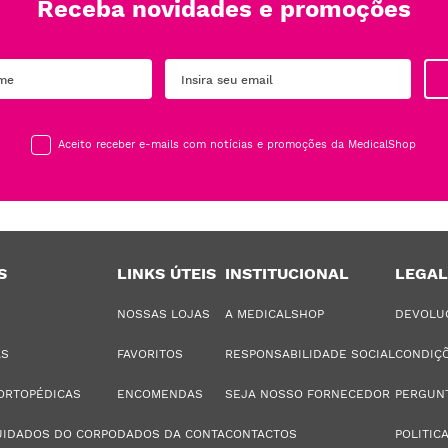
Receba novidades e promoções
Aceito receber e-mails com notícias e promoções da MedicalShop
S
LINKS ÚTEIS
INSTITUCIONAL
LEGAL
NOSSAS LOJAS
A MEDICALSHOP
DEVOLU
AS
FAVORITOS
RESPONSABILIDADE SOCIAL
CONDIÇÕ
ORTOPÉDICAS
ENCOMENDAS
SEJA NOSSO FORNECEDOR
PERGUN
UIDADOS DO CORPO
DADOS DA CONTA
CONTACTOS
POLITIC