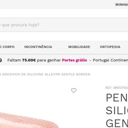
MINHA
ue procura hoje?
O CORPO
INCONTINÊNCIA
MOBILIDADE
ORTOPEDIA
Faltam
75.00
€
para ganhar
Portes grátis
- Portugal Continen
 ADESIVOS DE SILICONE ALLEVYN GENTLE BORDER
:
MM13756
PEN
SIL
GEN