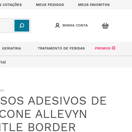
S COTAÇÕES
MEUS PEDIDOS
MEUS FAVORITOS
GERIATRIA
TRATAMENTO DE FERIDAS
PROMOS 💥
tal
001
SOS ADESIVOS DE
ICONE ALLEVYN
TLE BORDER