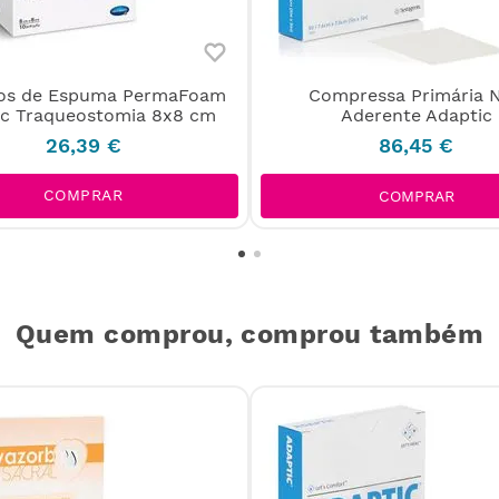
tos de Espuma PermaFoam
Compressa Primária 
ic Traqueostomia 8x8 cm
Aderente Adaptic
26
,
39
€
86
,
45
€
COMPRAR
COMPRAR
Quem comprou, comprou também