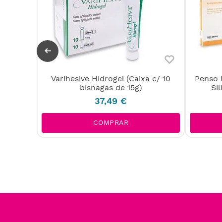
maFoam
Varihesive Hidrogel (Caixa c/ 10
Penso 
bisnagas de 15g)
Si
37
,
49
€
COMPRAR