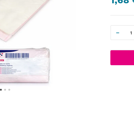
1,68 
－