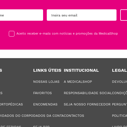
Aceito receber e-mails com notícias e promoções da MedicalShop
S
LINKS ÚTEIS
INSTITUCIONAL
LEGAL
NOSSAS LOJAS
A MEDICALSHOP
DEVOLU
AS
FAVORITOS
RESPONSABILIDADE SOCIAL
CONDIÇÕ
ORTOPÉDICAS
ENCOMENDAS
SEJA NOSSO FORNECEDOR
PERGUN
UIDADOS DO CORPO
DADOS DA CONTA
CONTACTOS
POLITIC
 DE FERIDAS
SEJA B2B
LIVRO D