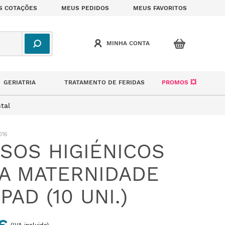
S COTAÇÕES
MEUS PEDIDOS
MEUS FAVORITOS
GERIATRIA
TRATAMENTO DE FERIDAS
PROMOS 💥
tal
016
SOS HIGIÉNICOS
A MATERNIDADE
PAD (10 UNI.)
(IVA incluido)