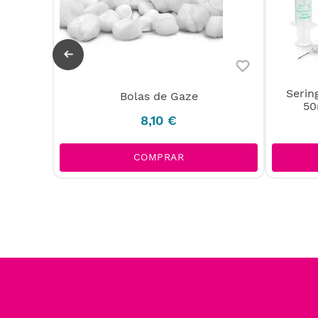
Serin
Bolas de Gaze
ix Luer
50
8
,
10
€
COMPRAR