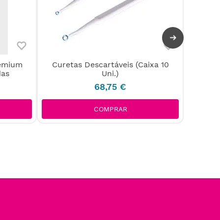
remium
Curetas Descartáveis (Caixa 10
Sering
das
Uni.)
68
,
75
€
COMPRAR