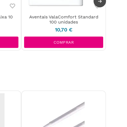
ixa 10
Aventais ValaComfort Standard
Touca
100 unidades
10
,
70
€
COMPRAR