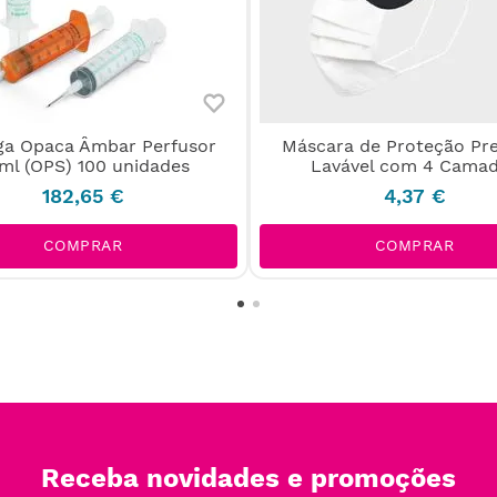
ga Opaca Âmbar Perfusor
Máscara de Proteção P
ml (OPS) 100 unidades
Lavável com 4 Cama
182
,
65
€
4
,
37
€
COMPRAR
COMPRAR
Receba novidades e promoções