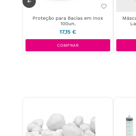
Proteção para Bacias em Inox
Másca
meável
100un.
La
17
,
15
€
COMPRAR