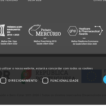
 utilizar o nosso website, estará a concordar com todos os cookies
DIRECIONAMENTO
FUNCIONALIDADE
úde e Bem-Estar 2011-2026 | Todos os direitos reservados |
Desenvolvido po