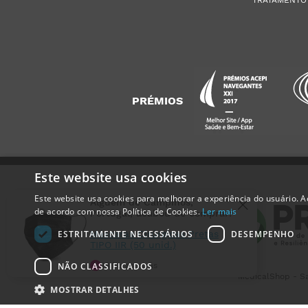
PRÉMIOS
Este website usa cookies
Este website usa cookies para melhorar a experiência do usuário. Ao
Alguém de
Campinos
,
de acordo com nossa Política de Cookies.
Ler mais
Portugal
, acabou de comprar:
ESTRITAMENTE NECESSÁRIOS
DESEMPENHO
Máscaras Cirúrgicas Pretas
TIPO IIR (50 unid.)
NÃO CLASSIFICADOS
18 horas atrás
MedicalShop - Sa
MOSTRAR DETALHES