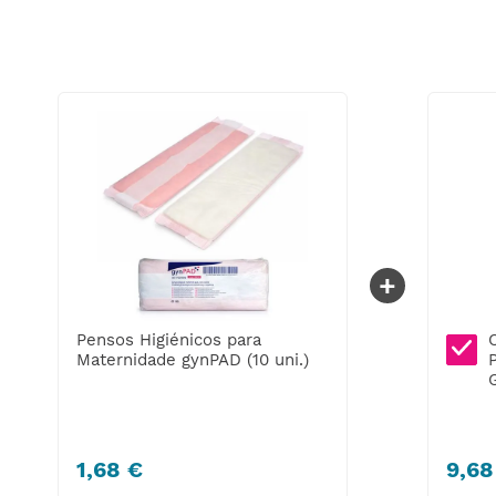
+
Pensos Higiénicos para
Cuecas MoliCare
Maternidade gynPAD (10 uni.)
Premium Lady Pants 7
Gotas
1
,
68
€
9
,
68
€
9
,
68