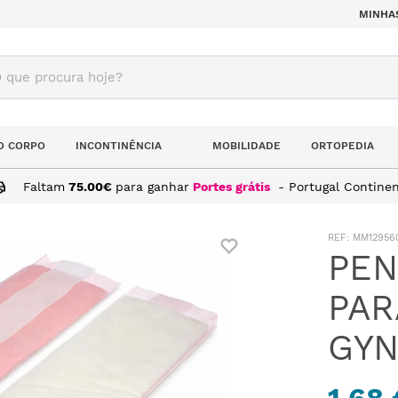
MINHA
ue procura hoje?
O CORPO
INCONTINÊNCIA
MOBILIDADE
ORTOPEDIA
Faltam
75.00
€
para ganhar
Portes grátis
- Portugal Continen
OS PARA MATERNIDADE GYNPAD (10 UNI.)
:
MM12956
PEN
PAR
GYN