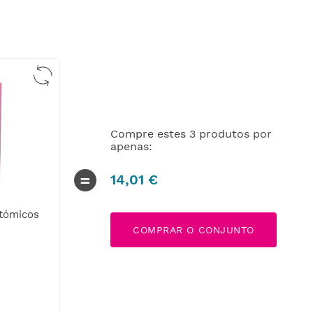
Compre estes
3
produtos por
apenas:
=
14
,
01
€
tómicos
Mini Pensos Anatómicos
Lady Pad
COMPRAR O CONJUNTO
3
,
90
€