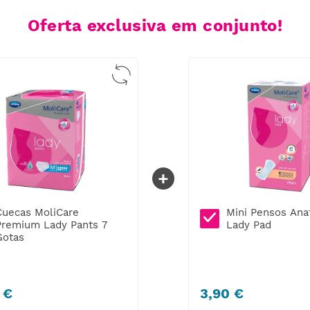
Oferta exclusiva em conjunto!
+
Cuecas MoliCare
Mini Pensos Anatómicos
Cuecas MoliCare
Mini Pensos Ana
Premium Lady Pants 7
Lady Pad
Premium Lady Pants 7
Lady Pad
Gotas
Gotas
€
3
,
90
€
9
,
68
€
3
,
90
€