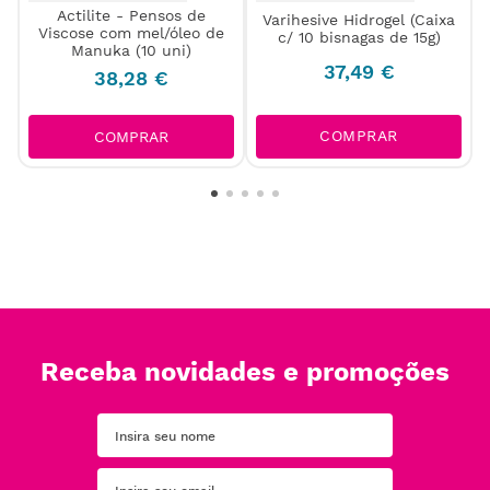
Actilite - Pensos de
m
Varihesive Hidrogel (Caixa
Viscose com mel/óleo de
c/ 10 bisnagas de 15g)
Manuka (10 uni)
37
,
49
€
38
,
28
€
COMPRAR
COMPRAR
Receba novidades e promoções