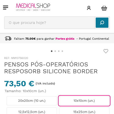
O que procura hoje?
Faltam
75.00
€
para ganhar
Portes grátis
- Portugal Continental
:
MM13756020
PENSOS PÓS-OPERATÓRIOS
RESPOSORB SILICONE BORDER
73,50 €
(IVA incluido)
Tamanho
:
10x10cm (un.)
20x20cm (10 un.)
10x10cm (un.)
12,5x12,5cm (un.)
15x25cm (un.)