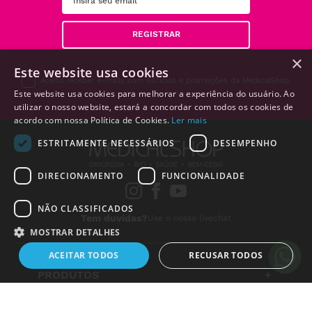
REGISTRAR
×
Este website usa cookies
Aceito receber e-mails com notícias e promoções da MedicalShop
Este website usa cookies para melhorar a experiência do usuário. Ao
utilizar o nosso website, estará a concordar com todos os cookies de
acordo com nossa Política de Cookies.
Ler mais
ESTRITAMENTE NECESSÁRIOS
DESEMPENHO
Alguém de
São
DIRECIONAMENTO
FUNCIONALIDADE
Mamede
de Infesta
Portugal
,
NÃO CLASSIFICADOS
acabou de
Tem duvidas?
Use o nosso livechat
comprar:
MOSTRAR DETALHES
MediSet
Kit de
ACEITAR TODOS
RECUSAR TODOS
Tratament
de Feridas
PRODUTOS
+
Nº24
17 horas
atrás
LINKS ÚTEIS
+
Estritamente necessários
Desempenho
Direcionamento