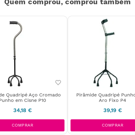
Quem comprou, comprou também
de Quadripé Aço Cromado
Pirâmide Quadripé Punh
Punho em Cisne P10
Aro Fixo P4
34
,
18
€
39
,
19
€
COMPRAR
COMPRAR