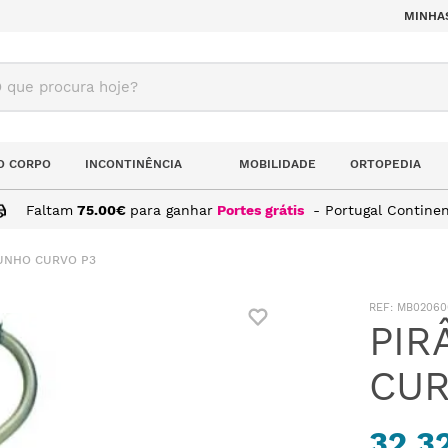
MINHA
ue procura hoje?
O CORPO
INCONTINÊNCIA
MOBILIDADE
ORTOPEDIA
Faltam
75.00
€
para ganhar
Portes grátis
- Portugal Continen
PUNHO CURVO P3
:
MB02060
PIR
CUR
32,3