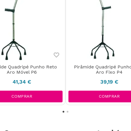
ide Quadripé Punho Reto
Pirâmide Quadripé Punh
Aro Móvel P6
Aro Fixo P4
41
,
34
€
39
,
19
€
COMPRAR
COMPRAR