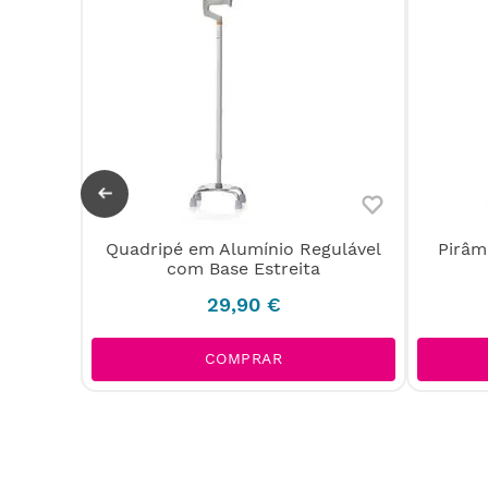
gulável
Quadripé em Alumínio Regulável
Pirâm
com Base Estreita
29
,
90
€
L
COMPRAR