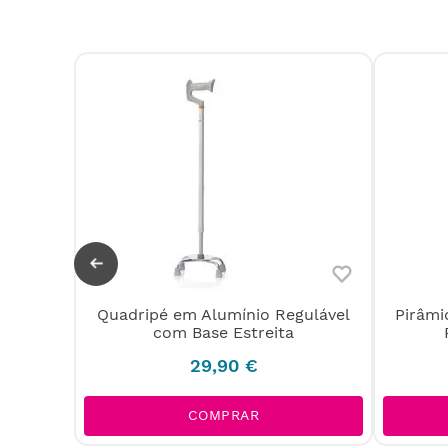
gulável
Quadripé em Alumínio Regulável
Pirâmi
com Base Estreita
29
,
90
€
L
COMPRAR