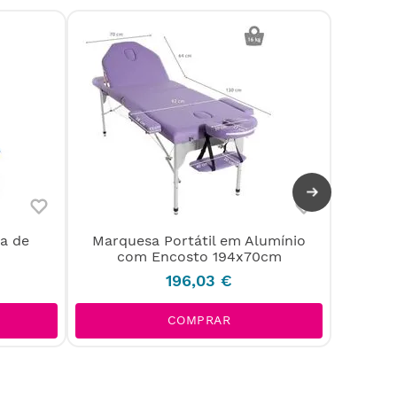
a de
Marquesa Portátil em Alumínio
Marqu
com Encosto 194x70cm
c
196
,
03
€
COMPRAR