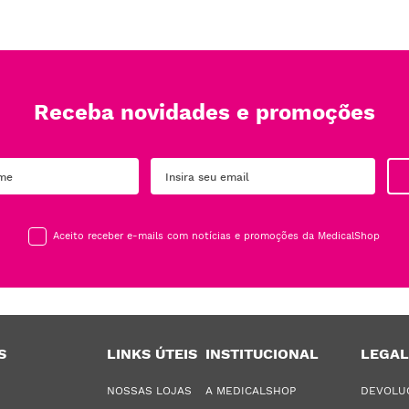
Receba novidades e promoções
Aceito receber e-mails com notícias e promoções da MedicalShop
S
LINKS ÚTEIS
INSTITUCIONAL
LEGAL
NOSSAS LOJAS
A MEDICALSHOP
DEVOLU