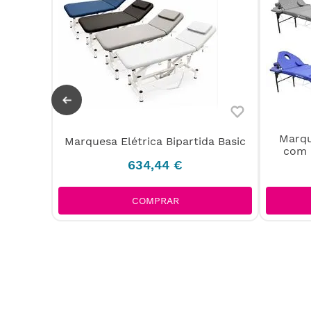
Marqu
Marquesa Elétrica Bipartida Basic
pel
com 
634
,
44
€
COMPRAR