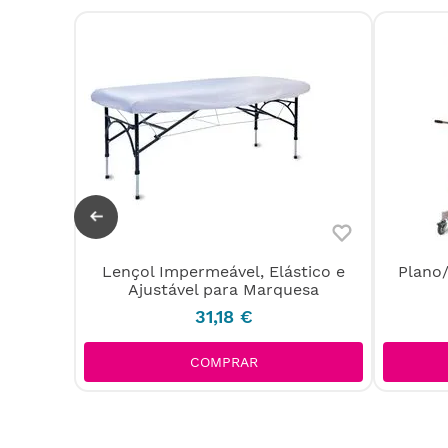
Lençol Impermeável, Elástico e
Plano
pel
Ajustável para Marquesa
31
,
18
€
COMPRAR