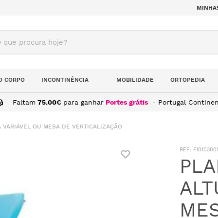
MINHA
ue procura hoje?
O CORPO
INCONTINÊNCIA
MOBILIDADE
ORTOPEDIA
Faltam
75.00
€
para ganhar
Portes grátis
- Portugal Continen
 VARIÁVEL OU MESA DE VERTICALIZAÇÃO
:
FI010300
PLA
ALT
MES