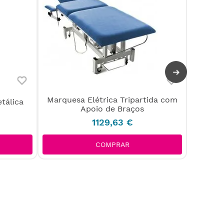
Marquesa Elétrica Tripartida com
Mesa
tálica
Apoio de Braços
1129
,
63
€
COMPRAR