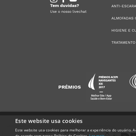
Tem duvidas?
ANTI-ESCAR
Use o nosso livechat
ALMOFADAS 
HIGIENE E C
TRATAMENTO
PRÉMIOS
Este website usa cookies
Este website usa cookies para melhorar a experiência do usuário. Ao
Alguém de
Quinta da
de acordo com nossa Política de Cookies.
Ler mais