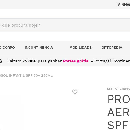
MINHA
ue procura hoje?
O CORPO
INCONTINÊNCIA
MOBILIDADE
ORTOPEDIA
Faltam
75.00
€
para ganhar
Portes grátis
- Portugal Continen
SOL INFANTIL SPF 50+ 250ML
:
VD23000
PRO
AER
SPF