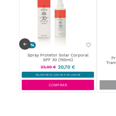
-
10%
Spray Protetor Solar Corporal
e SPF
Pr
SPF 30 (150ml)
Tran
20
,
70
€
23
,
00
€
VÁLIDO DE 01-JUN-26 A 30-JUN-26
COMPRAR