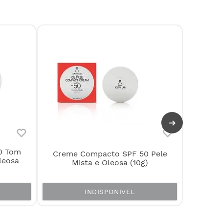
0 Tom
Creme Compacto SPF 50 Pele
Spray 
leosa
Mista e Oleosa (10g)
INDISPONIVEL