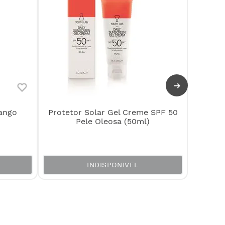
Crem
rango
Protetor Solar Gel Creme SPF 50
Escu
Pele Oleosa (50ml)
INDISPONIVEL