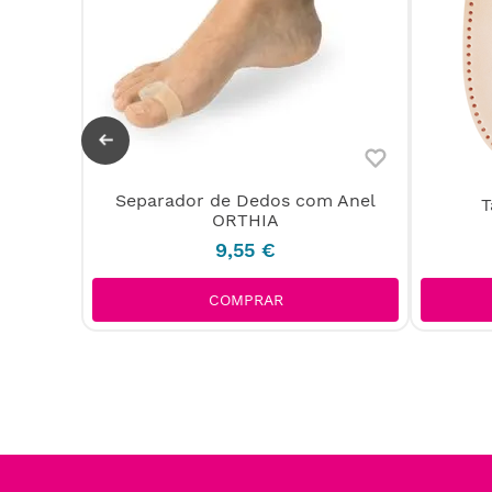
Separador de Dedos com Anel
T
Dupla
ORTHIA
9
,
55
€
COMPRAR