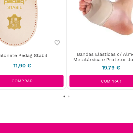
Bandas Elásticas c/ Alm
alonete Pedag Stabil
Metatársica e Protetor J
11
,
90
€
19
,
79
€
COMPRAR
COMPRAR