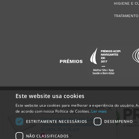
HIGIENE E C
TRATAMENTO
PRÉMIOS
Este website usa cookies
Este website usa cookies para melhorar a experiência do usuário. Ao
Alguém de
Odivelas
,
Portugal
,
de acordo com nossa Política de Cookies.
Ler mais
acabou de comprar:
Compressas de Gaze Estéril
ESTRITAMENTE NECESSÁRIOS
DESEMPENHO
(100 unidades - 20 packs de
5) tam: 10 x 10 cm
NÃO CLASSIFICADOS
24 horas atrás