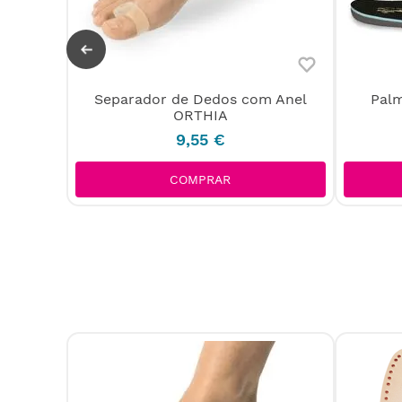
Silicone
Separador de Dedos com Anel
Palm
r)
ORTHIA
9
,
55
€
COMPRAR