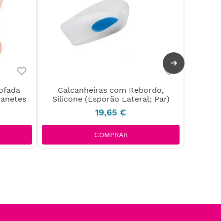
ofada
Calcanheiras com Rebordo,
Pens
oanetes
Silicone (Esporão Lateral; Par)
Ov
19
,
65
€
COMPRAR