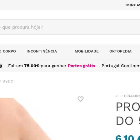
MINHA
ue procura hoje?
O CORPO
INCONTINÊNCIA
MOBILIDADE
ORTOPEDIA
Faltam
75.00
€
para ganhar
Portes grátis
- Portugal Continen
º DEDO
:
OR133003
PRO
DO 
6,10 