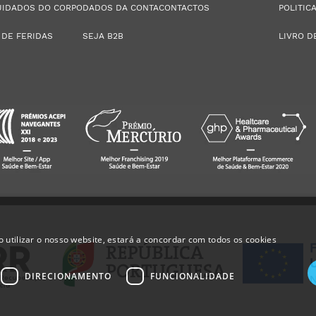
UIDADOS DO CORPO
DADOS DA CONTA
CONTACTOS
POLITIC
 DE FERIDAS
SEJA B2B
LIVRO D
 utilizar o nosso website, estará a concordar com todos os cookies
DIRECIONAMENTO
FUNCIONALIDADE