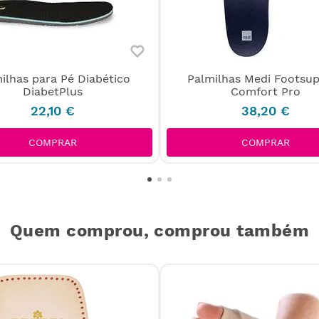
ilhas para Pé Diabético
Palmilhas Medi Footsu
DiabetPlus
Comfort Pro
22
,
10
€
38
,
20
€
COMPRAR
COMPRAR
Quem comprou, comprou também