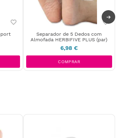
pport
Separador de 5 Dedos com
Pal
Almofada HERBIFIVE PLUS (par)
6
,
98
€
COMPRAR