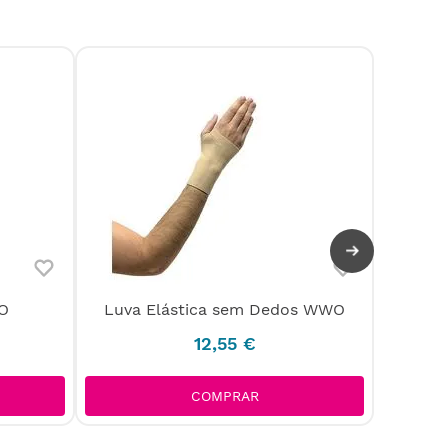
Supor
O
Luva Elástica sem Dedos WWO
co
12
,
55
€
COMPRAR