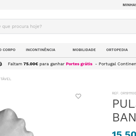
MINHA
ue procura hoje?
O CORPO
INCONTINÊNCIA
MOBILIDADE
ORTOPEDIA
Faltam
75.00
€
para ganhar
Portes grátis
- Portugal Continen
TÁVEL
:
OR191110
PUL
BAN
15,5