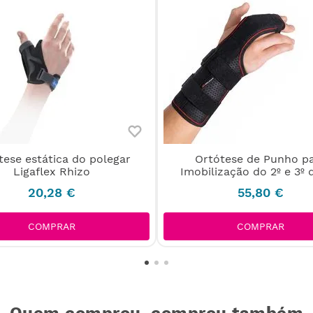
tese estática do polegar
Ortótese de Punho p
Ligaflex Rhizo
Imobilização do 2º e 3º
20
,
28
€
55
,
80
€
COMPRAR
COMPRAR
Quem comprou, comprou também