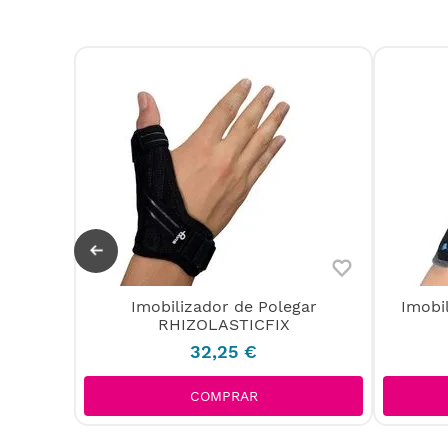
Imobilizador de Polegar
Imobi
punho-
RHIZOLASTICFIX
nior
32
,
25
€
COMPRAR