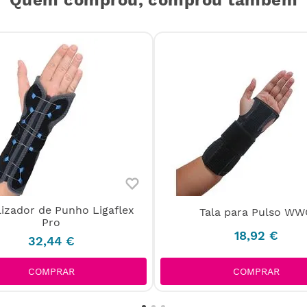
lizador de Punho Ligaflex
Tala para Pulso WW
Pro
18
,
92
€
32
,
44
€
COMPRAR
COMPRAR