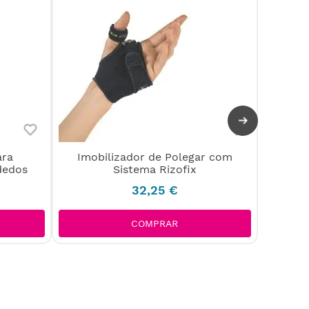
-
10%
ara
Imobilizador de Polegar com
 dedos
Sistema Rizofix
32
,
25
€
V
COMPRAR