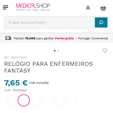
O que procura hoje?
Faltam
75.00
€
para ganhar
Portes grátis
- Portugal Continental
:
MM13178001
RELÓGIO PARA ENFERMEIROS
FANTASY
7,65 €
(IVA incluido)
Cor
:
Bubbles