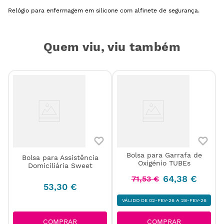
Relógio para enfermagem em silicone com alfinete de segurança.
Quem viu, viu também
Bolsa para Garrafa de
Bolsa para Assistência
Oxigénio TUBEs
Domiciliária Sweet
64
,
38
€
71
,
53
€
53
,
30
€
VÁLIDO DE 02-FEV-26 A 28-FEV-26
COMPRAR
COMPRAR