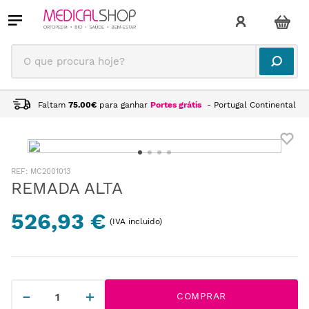
O que procura hoje?
Faltam
75.00
€
para ganhar
Portes grátis
- Portugal Continental
:
MC2001013
REMADA ALTA
526,93 €
(IVA incluido)
－
＋
COMPRAR