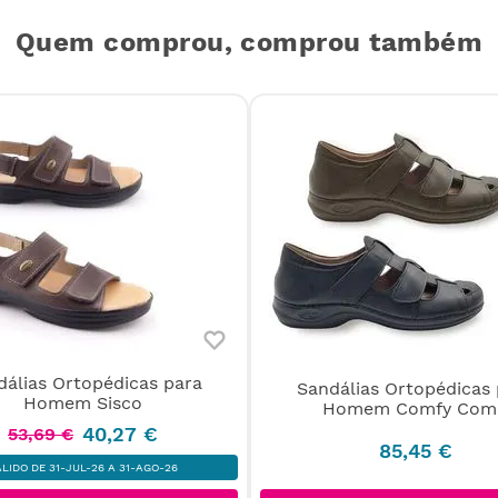
Quem comprou, comprou também
dálias Ortopédicas para
Sandálias Ortopédicas 
Homem Sisco
Homem Comfy Com
40
,
27
€
53
,
69
€
85
,
45
€
ÁLIDO DE 31-JUL-26 A 31-AGO-26