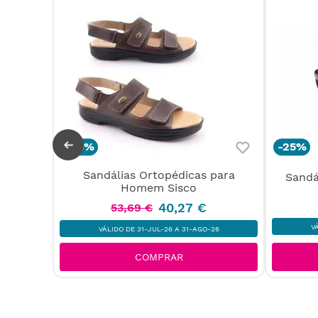
-
25%
-
25%
Sandálias Ortopédicas para
Sandá
nhora
Homem Sisco
40
,
27
€
53
,
69
€
V
VÁLIDO DE 31-JUL-26 A 31-AGO-26
COMPRAR