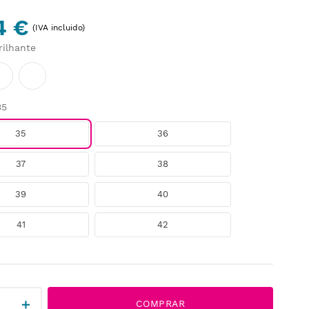
4 €
(IVA incluido)
rilhante
35
35
36
37
38
39
40
41
42
＋
COMPRAR