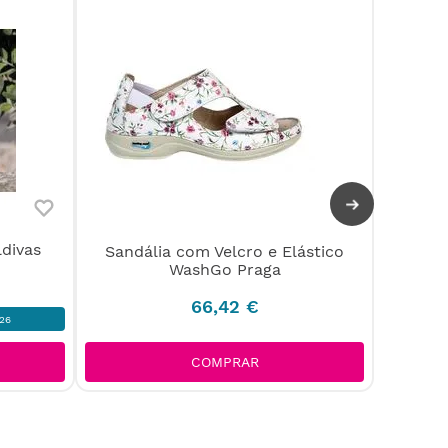
-
25%
divas
Sa
Sandália com Velcro e Elástico
WashGo Praga
66
,
42
€
26
V
COMPRAR