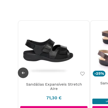
-
25%
San
Sandálias Expansíveis Stretch
uco
Aire
71
,
30
€
V