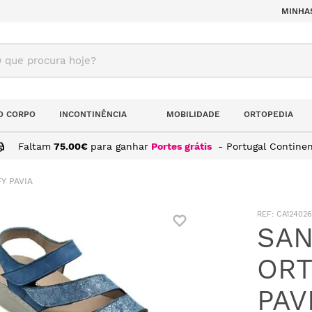
MINHA
ue procura hoje?
O CORPO
INCONTINÊNCIA
MOBILIDADE
ORTOPEDIA
Faltam
75.00
€
para ganhar
Portes grátis
- Portugal Continen
Y PAVIA
:
CA124026
SAN
ORT
PAV