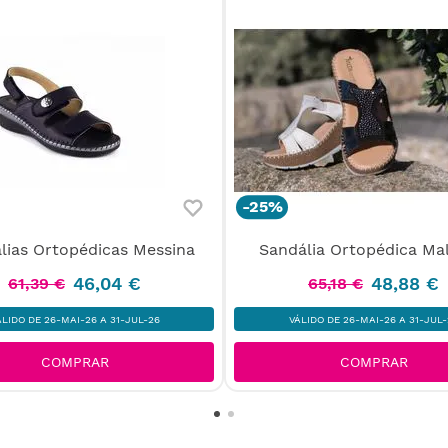
-
25%
lias Ortopédicas Messina
Sandália Ortopédica Mal
46
,
04
€
48
,
88
€
61
,
39
€
65
,
18
€
ÁLIDO DE 26-MAI-26 A 31-JUL-26
VÁLIDO DE 26-MAI-26 A 31-JUL-
COMPRAR
COMPRAR