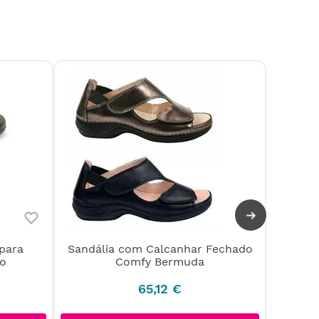
para
Sandália com Calcanhar Fechado
Sandá
o
Comfy Bermuda
65
,
12
€