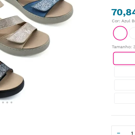
70,8
Cor
:
Azul B
Tamanho
:
－