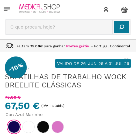
O que procura hoje?
Faltam
75.00
€
para ganhar
Portes grátis
- Portugal Continental
VÁLIDO DE 26-JUN-26 A 31-JUL-26
10%
-
:
CA195007
SAPATILHAS DE TRABALHO WOCK
BREELITE CLÁSSICAS
75
,
00
€
67,50 €
(IVA incluido)
Cor
:
Azul Marinho