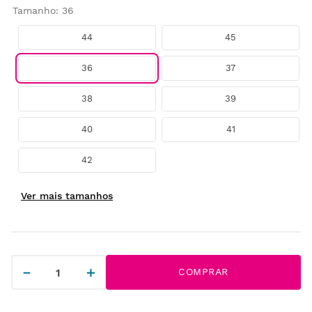
Tamanho
:
36
44
45
36
37
38
39
40
41
42
－
＋
COMPRAR