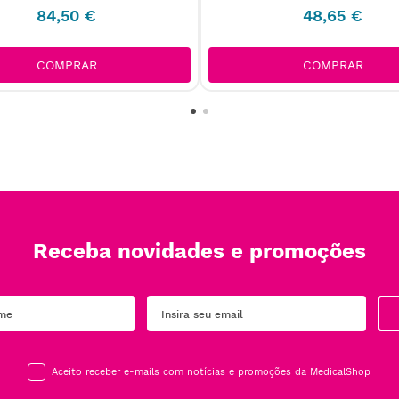
84
,
50
€
48
,
65
€
COMPRAR
COMPRAR
Receba novidades e promoções
Aceito receber e-mails com notícias e promoções da MedicalShop