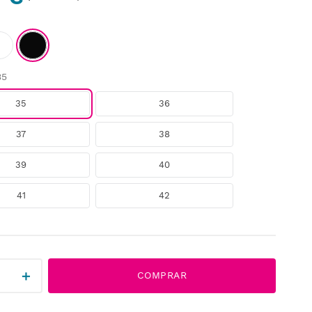
35
35
36
37
38
39
40
41
42
＋
COMPRAR