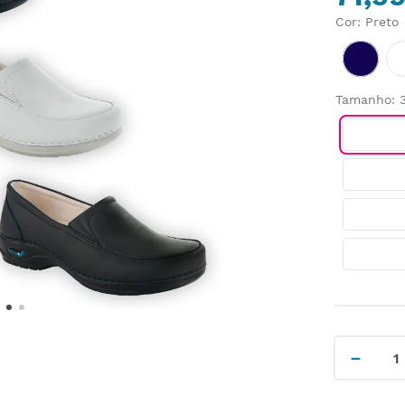
Cor
:
Preto
Tamanho
:
－