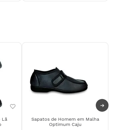
 Lã
Sapatos de Homem em Malha
Pan
o
Optimum Caju