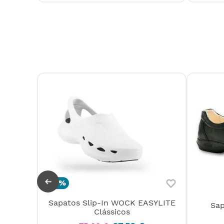
-
10%
Sapatos Slip-In WOCK EASYLITE
ycra
Sap
Clássicos