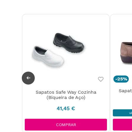
-
25%
Sapat
ycra
Sapatos Safe Way Cozinha
(Biqueira de Aço)
41
,
45
€
V
COMPRAR