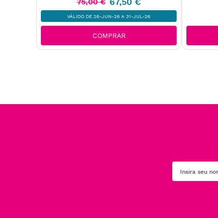
67
,
50
€
75
,
00
€
VÁLIDO DE 26-JUN-26 A 31-JUL-26
COMPRAR