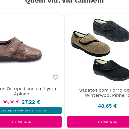
Quem viu, viu também
os Ortopédicos em Lycra
Sapatos com Forro de
Apinac
Winterwool Pinheir
27
,
22
€
36
,
30
€
48
,
65
€
ÁLIDO DE 26-MAI-26 A 31-JUL-26
COMPRAR
COMPRAR