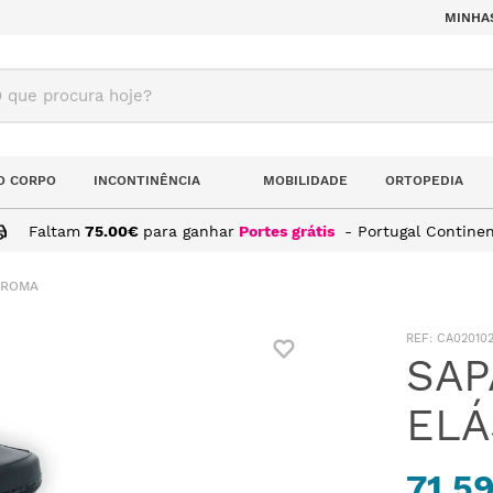
MINHA
ue procura hoje?
O CORPO
INCONTINÊNCIA
MOBILIDADE
ORTOPEDIA
Faltam
75.00
€
para ganhar
Portes grátis
- Portugal Continen
 ROMA
:
CA02010
SAP
ELÁ
71,5