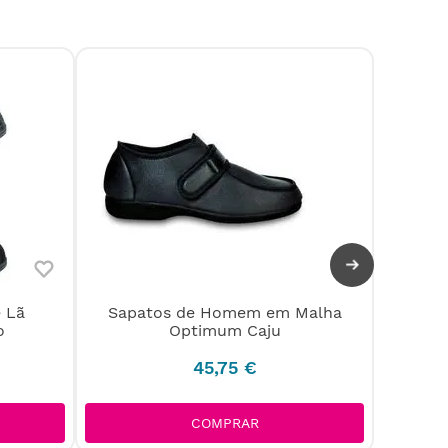
 Lã
Sapatos de Homem em Malha
Sap
o
Optimum Caju
45
,
75
€
COMPRAR