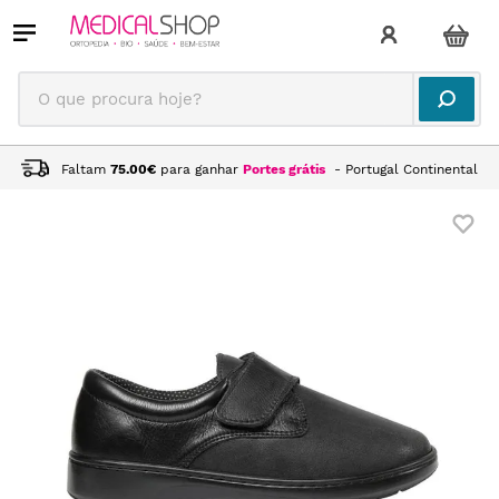
O que procura hoje?
Faltam
75.00
€
para ganhar
Portes grátis
- Portugal Continental