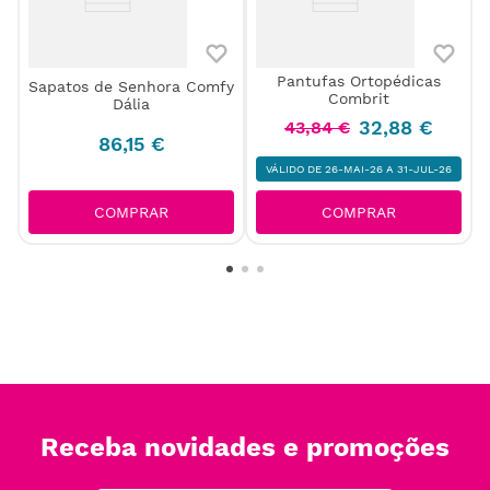
Pantufas Ortopédicas
Sapatos de Senhora Comfy
Combrit
Dália
32
,
88
€
43
,
84
€
86
,
15
€
VÁLIDO DE 26-MAI-26 A 31-JUL-26
COMPRAR
COMPRAR
Receba novidades e promoções