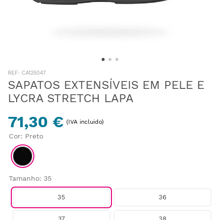
:
CA125047
SAPATOS EXTENSÍVEIS EM PELE E
LYCRA STRETCH LAPA
71,30 €
(IVA incluido)
Cor
:
Preto
Tamanho
:
35
35
36
37
38