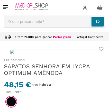
O que procura hoje?
Faltam
75.00
€
para ganhar
Portes grátis
- Portugal Continental
:
CA0205001
SAPATOS SENHORA EM LYCRA
OPTIMUM AMÊNDOA
48,15 €
(IVA incluido)
Cor
:
Preto