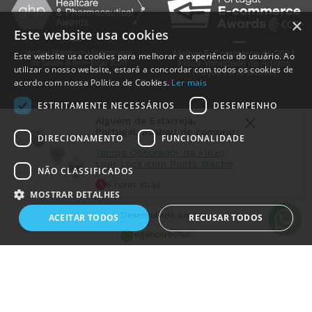
×
Este website usa cookies
Este website usa cookies para melhorar a experiência do usuário. Ao
utilizar o nosso website, estará a concordar com todos os cookies de
acordo com nossa Política de Cookies.
Ler mais
ESTRITAMENTE NECESSÁRIOS
DESEMPENHO
Alguém de
Estarreja
,
Portugal
, acabou de comprar:
DIRECIONAMENTO
FUNCIONALIDADE
Tampa Obturador de Fluxo
Luer Lock com Ponta Macho
NÃO CLASSIFICADOS
MedicalShop - Saúde e Bem-Estar
6 horas atrás
2011-2026 | Todos os direitos reservados
MOSTRAR DETALHES
Desenvolvido por
ACEITAR TODOS
RECUSAR TODOS
Estritamente necessários
Desempenho
Direcionamento
Funcionalidade
Não classificados