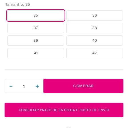
Tamanho
:
35
35
36
37
38
39
40
41
42
－
＋
COMPRAR
CONSULTAR PRAZO DE ENTREGA E CUSTO DE ENVIO