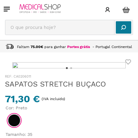
O que procura hoje?
Faltam
75.00
€
para ganhar
Portes grátis
- Portugal Continental
:
CA0206011
SAPATOS STRETCH BUÇACO
71,30 €
(IVA incluido)
Cor
:
Preto
Tamanho
:
35