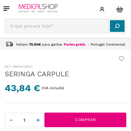
O que procura hoje?
Faltam
75.00
€
para ganhar
Portes grátis
- Portugal Continental
:
MM14405001
SERINGA CARPULE
43,84 €
(IVA incluido)
－
＋
COMPRAR