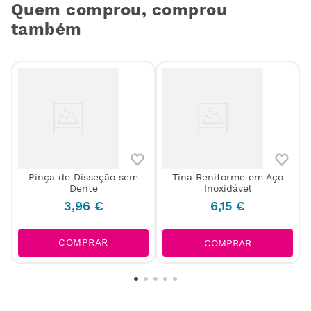
Quem comprou, comprou
também
Pinça de Disseção sem
Tina Reniforme em Aço
Dente
Inoxidável
o
3
,
96
€
6
,
15
€
COMPRAR
COMPRAR