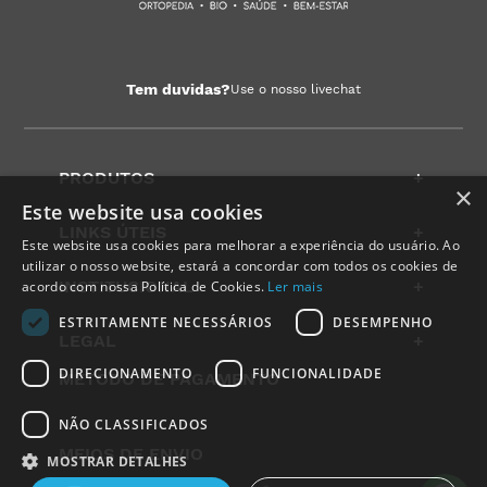
Tem duvidas?
Use o nosso livechat
PRODUTOS
+
×
Este website usa cookies
LINKS ÚTEIS
+
Este website usa cookies para melhorar a experiência do usuário. Ao
utilizar o nosso website, estará a concordar com todos os cookies de
INSTITUCIONAL
+
acordo com nossa Política de Cookies.
Ler mais
ESTRITAMENTE NECESSÁRIOS
DESEMPENHO
LEGAL
+
DIRECIONAMENTO
FUNCIONALIDADE
METODO DE PAGAMENTO
NÃO CLASSIFICADOS
MEIOS DE ENVIO
MOSTRAR DETALHES