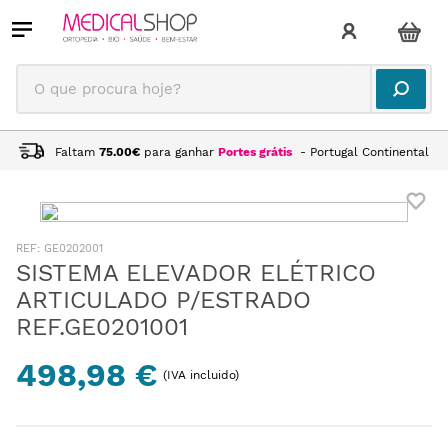
O que procura hoje?
Faltam
75.00
€
para ganhar
Portes grátis
- Portugal Continental
:
GE0202001
SISTEMA ELEVADOR ELÉTRICO
ARTICULADO P/ESTRADO
REF.GE0201001
498,98 €
(IVA incluido)