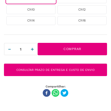
Ch10
Ch12
Ch14
Ch16
－
＋
COMPRAR
CONSULTAR PRAZO DE ENTREGA E CUSTO DE ENVIO