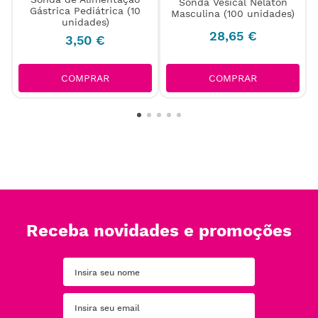
Sonda Vesical Nelaton
Gástrica Pediátrica (10
Masculina (100 unidades)
unidades)
28
,
65
€
3
,
50
€
COMPRAR
COMPRAR
Receba novidades e promoções