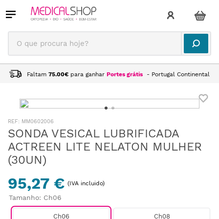
O que procura hoje?
Faltam
75.00
€
para ganhar
Portes grátis
- Portugal Continental
:
MM0602006
SONDA VESICAL LUBRIFICADA
ACTREEN LITE NELATON MULHER
(30UN)
95,27 €
(IVA incluido)
Tamanho
:
Ch06
Ch06
Ch08