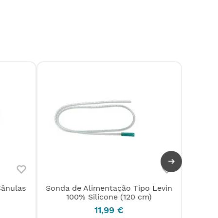
Cânulas
Sonda de Alimentação Tipo Levin
Sonda
100% Silicone (120 cm)
11
,
99
€