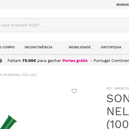
MINHA
ue procura hoje?
O CORPO
INCONTINÊNCIA
MOBILIDADE
ORTOPEDIA
Faltam
75.00
€
para ganhar
Portes grátis
- Portugal Continen
 FEMININA (100 UN.)
:
MM0602
SON
NEL
(100