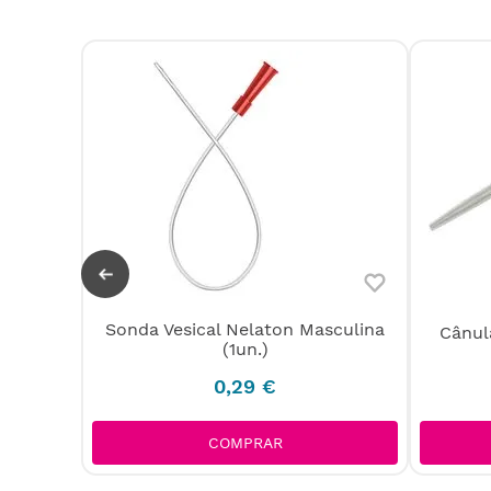
a sem
Sonda Vesical Nelaton Masculina
Cânul
da
(1un.)
0
,
29
€
COMPRAR