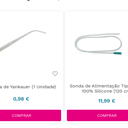
Sonda de Alimentação Tip
a de Yankauer (1 Unidade)
100% Silicone (120 c
0
,
98
€
11
,
99
€
COMPRAR
COMPRAR