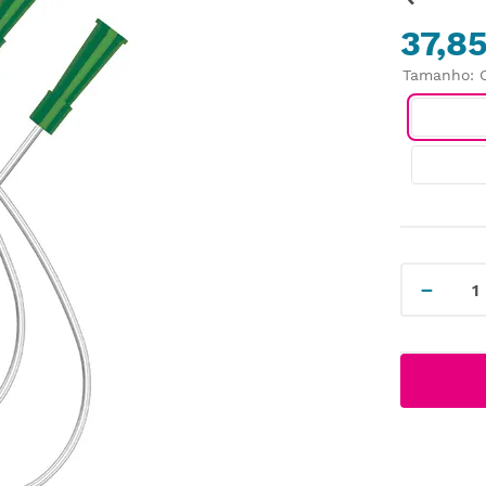
37,8
Tamanho
:
－