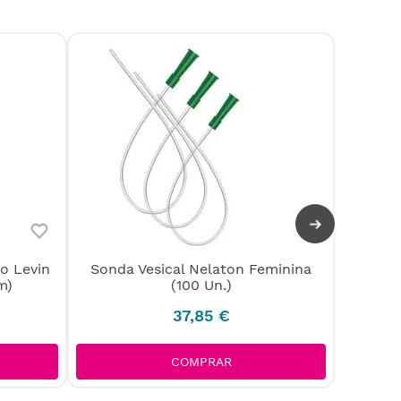
o Levin
Sonda Vesical Nelaton Feminina
Tubos
m)
(100 Un.)
37
,
85
€
COMPRAR