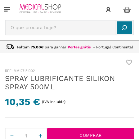
O que procura hoje?
Faltam
75.00
€
para ganhar
Portes grátis
- Portugal Continental
:
MM127151002
SPRAY LUBRIFICANTE SILIKON
SPRAY 500ML
10,35 €
(IVA incluido)
－
＋
COMPRAR