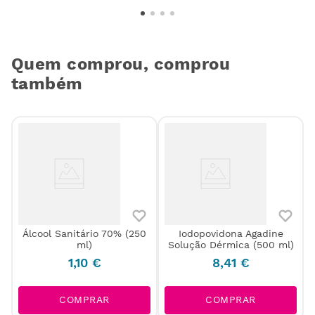
Quem comprou, comprou
também
Álcool Sanitário 70% (250
Iodopovidona Agadine
ml)
Solução Dérmica (500 ml)
l
1
,
10
€
8
,
41
€
COMPRAR
COMPRAR