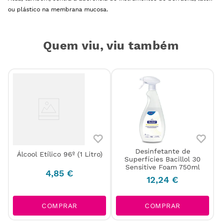
ou plástico na membrana mucosa.
Quem viu, viu também
Desinfetante de
Álcool Etílico 96º (1 Litro)
Superfícies Bacillol 30
Sensitive Foam 750ml
4
,
85
€
12
,
24
€
COMPRAR
COMPRAR