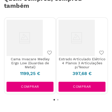
também
Cama Invacare Medley
Estrado Articulado Elétrico
Ergo Low (Guardas de
4 Planos 3 Articulações
Metal)
p/Tesour
1199
,
25
€
397
,
68
€
COMPRAR
COMPRAR