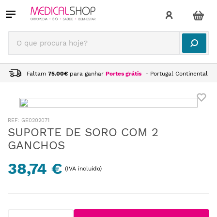
O que procura hoje?
Faltam
75.00
€
para ganhar
Portes grátis
- Portugal Continental
:
GE0202071
SUPORTE DE SORO COM 2
GANCHOS
38,74 €
(IVA incluido)