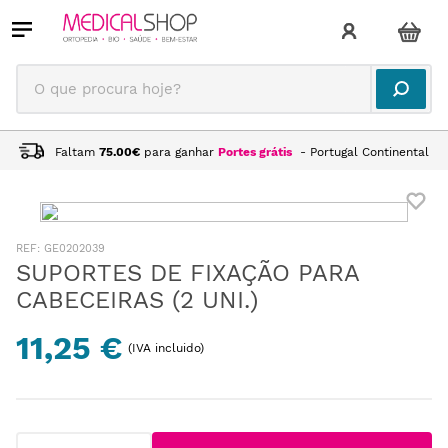
O que procura hoje?
Faltam
75.00
€
para ganhar
Portes grátis
- Portugal Continental
:
GE0202039
SUPORTES DE FIXAÇÃO PARA
CABECEIRAS (2 UNI.)
11,25 €
(IVA incluido)