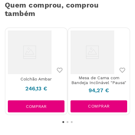
Quem comprou, comprou
também
o
Mesa de Cama com
Colchão Ambar
Bandeja Inclinável "Pausa"
246
,
13
€
94
,
27
€
COMPRAR
COMPRAR