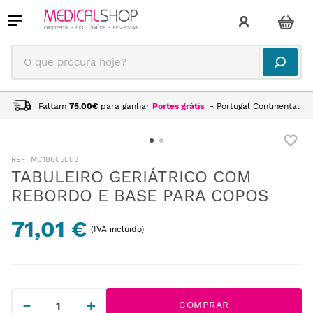
O que procura hoje?
Faltam
75.00
€
para ganhar
Portes grátis
- Portugal Continental
:
MC18605003
TABULEIRO GERIÁTRICO COM
REBORDO E BASE PARA COPOS
71,01 €
(IVA incluido)
－
＋
COMPRAR