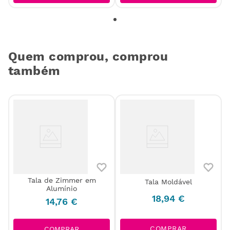
Quem comprou, comprou
também
Tala de Zimmer em
Tala Moldável
Alumínio
18
,
94
€
14
,
76
€
COMPRAR
COMPRAR