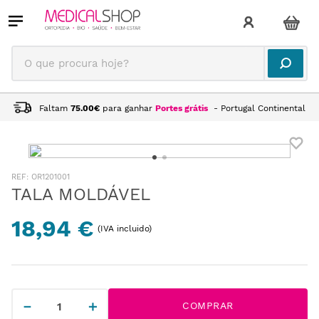
O que procura hoje?
Faltam
75.00
€
para ganhar
Portes grátis
- Portugal Continental
:
OR1201001
TALA MOLDÁVEL
18,94 €
(IVA incluido)
－
＋
COMPRAR