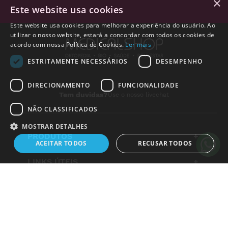
×
Este website usa cookies
Este website usa cookies para melhorar a experiência do usuário. Ao
utilizar o nosso website, estará a concordar com todos os cookies de
acordo com nossa Política de Cookies.
Ler mais
ESTRITAMENTE NECESSÁRIOS
DESEMPENHO
DIRECIONAMENTO
FUNCIONALIDADE
Tem duvidas?
Use o nosso livechat
NÃO CLASSIFICADOS
MOSTRAR DETALHES
PRODUTOS
+
ACEITAR TODOS
RECUSAR TODOS
LINKS ÚTEIS
+
Estritamente necessários
Desempenho
Direcionamento
INSTITUCIONAL
+
Funcionalidade
Não classificados
LEGAL
+
Os cookies estritamente necessários permitem a funcionalidade central do
website, como login de usuário e gestão da conta. O site não pode ser