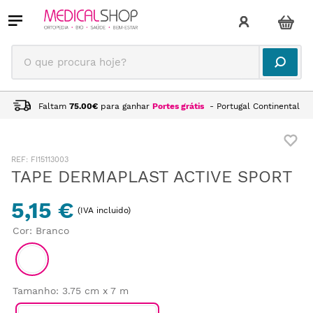
O que procura hoje?
Faltam
75.00
€
para ganhar
Portes grátis
- Portugal Continental
:
FI15113003
TAPE DERMAPLAST ACTIVE SPORT
5,15 €
(IVA incluido)
Cor
:
Branco
Tamanho
:
3.75 cm x 7 m