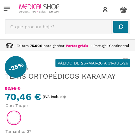
O que procura hoje?
Faltam
75.00
€
para ganhar
Portes grátis
- Portugal Continental
VÁLIDO DE 26-MAI-26 A 31-JUL-26
25%
-
:
CA195019
TÉNIS ORTOPÉDICOS KARAMAY
93
,
95
€
70,46 €
(IVA incluido)
Cor
:
Taupe
Tamanho
:
37