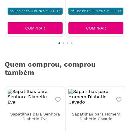
72
,
00
€
90
,
00
€
80
,
00
€
100
,
00
€
VÁLIDO DE 26-JUN-26 A 31-JUL-26
VÁLIDO DE 26-JUN-26 A 31-JUL-26
COMPRAR
COMPRAR
Quem comprou, comprou
também
Sapatilhas para Senhora
Sapatilhas para Homem
Diabetic Eva
Diabetic Cávado