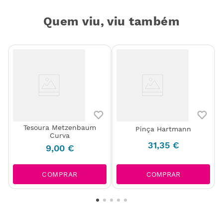
Quem viu, viu também
Tesoura Metzenbaum
Pinça Hartmann
Curva
o
31
,
35
€
9
,
00
€
COMPRAR
COMPRAR