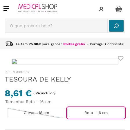
O que procura hoje?
Faltam
75.00
€
para ganhar
Portes grátis
- Portugal Continental
:
MM1801017
TESOURA DE KELLY
8,61 €
(IVA incluido)
Tamanho
:
Reta - 16 cm
Curva - 18 cm
Reta - 16 cm