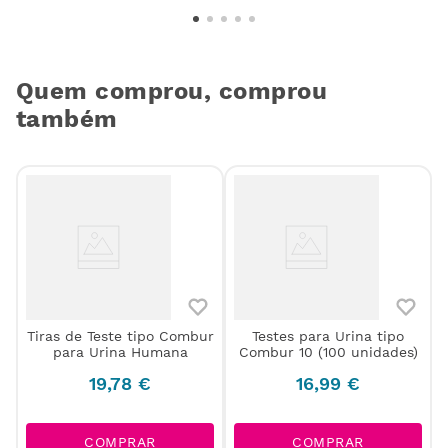
Quem comprou, comprou
também
Tiras de Teste tipo Combur
Testes para Urina tipo
N
para Urina Humana
Combur 10 (100 unidades)
19
,
78
€
16
,
99
€
COMPRAR
COMPRAR