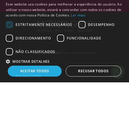
Este website usa cookies para melhorar a experiência do usuário. Ao
utilizar o nosso website, estará a concordar com todos os cookies de
acordo com nossa Política de Cookies.
Ler mais
ESTRITAMENTE NECESSÁRIOS
DESEMPENHO
Alguém de
Maia
,
Portugal
,
acabou de comprar:
DIRECIONAMENTO
FUNCIONALIDADE
Pensos Adesivos Pós-
operatórios Impermeáveis
Aquabloc tam: 5x7cm (5
NÃO CLASSIFICADOS
Tem duvidas?
Use o nosso livechat
unid.)
11 horas atrás
MOSTRAR DETALHES
ACEITAR TODOS
RECUSAR TODOS
PRODUTOS
+
LINKS ÚTEIS
+
Estritamente necessários
Desempenho
Direcionamento
Funcionalidade
Não classificados
INSTITUCIONAL
+
Os cookies estritamente necessários permitem a funcionalidade central do
website, como login de usuário e gestão da conta. O site não pode ser
LEGAL
+
utilizado corretamente sem os cookies estritamente necessários.