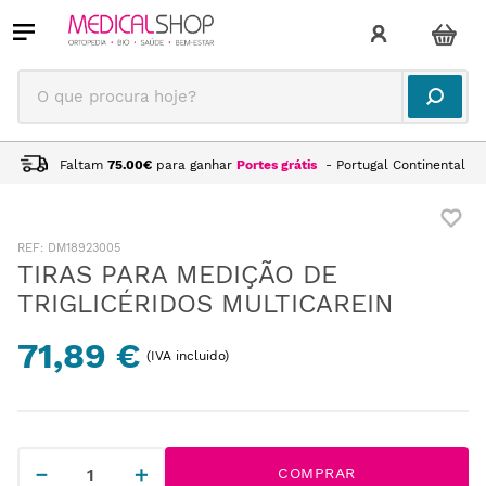
O que procura hoje?
Faltam
75.00
€
para ganhar
Portes grátis
- Portugal Continental
:
DM18923005
TIRAS PARA MEDIÇÃO DE
TRIGLICÉRIDOS MULTICAREIN
71,89 €
(IVA incluido)
－
＋
COMPRAR