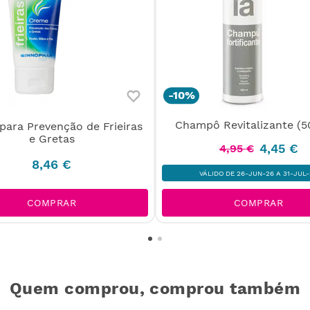
-
10%
Champô Revitalizante (5
para Prevenção de Frieiras
e Gretas
4
,
45
€
4
,
95
€
8
,
46
€
VÁLIDO DE 26-JUN-26 A 31-JUL-
COMPRAR
COMPRAR
Quem comprou, comprou também