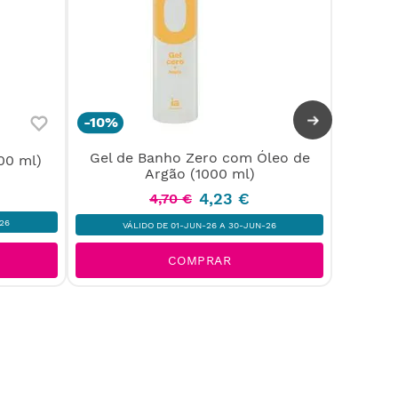
-
10%
Gel de Banho Zero com Óleo de
00 ml)
Vasel
Argão (1000 ml)
4
,
23
€
4
,
70
€
26
VÁLIDO DE 01-JUN-26 A 30-JUN-26
COMPRAR