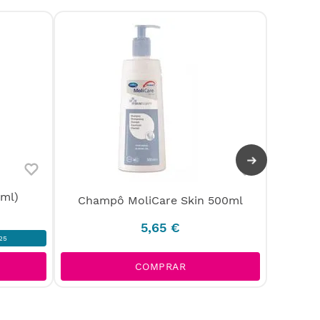
 ml)
Champô MoliCare Skin 500ml
Re
5
,
65
€
25
COMPRAR