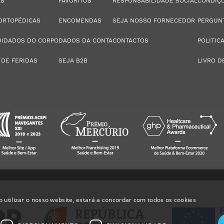
AS
FAVORITOS
RESPONSABILIDADE SOCIAL
CONDIÇÕ
ORTOPÉDICAS
ENCOMENDAS
SEJA NOSSO FORNECEDOR
PERGUN
UIDADOS DO CORPO
DADOS DA CONTA
CONTACTOS
POLITIC
 DE FERIDAS
SEJA B2B
LIVRO D
 utilizar o nosso website, estará a concordar com todos os cookies