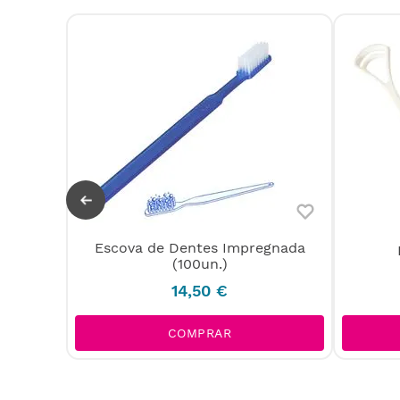
Escova de Dentes Impregnada
15 ml)
(100un.)
14
,
50
€
COMPRAR