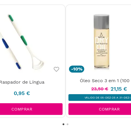
-
10%
Óleo Seco 3 em 1 (100
Raspador de Língua
21
,
15
€
23
,
50
€
0
,
95
€
VÁLIDO DE 05-DEZ-25 A 31-DEZ-
COMPRAR
COMPRAR