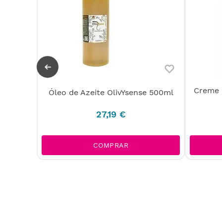
Creme 
Óleo de Azeite OlivYsense 500ml
mante
27
,
19
€
COMPRAR