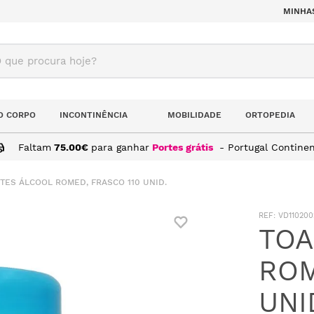
MINHA
ue procura hoje?
O CORPO
INCONTINÊNCIA
MOBILIDADE
ORTOPEDIA
Faltam
75.00
€
para ganhar
Portes grátis
- Portugal Continen
TES ÁLCOOL ROMED, FRASCO 110 UNID.
:
VD110200
TOA
ROM
UNI