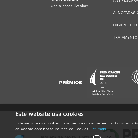
ANTI-ESCAR
Use o nosso livechat
ALMOFADAS 
HIGIENE E C
TRATAMENTO
PRÉMIOS
Este website usa cookies
Este website usa cookies para melhorar a experiência do usuário. Ao
Alguém de
Moita
,
Portugal
,
de acordo com nossa Política de Cookies.
Ler mais
acabou de comprar: