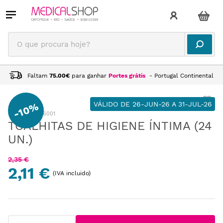
O que procura hoje?
Faltam
75.00
€
para ganhar
Portes grátis
- Portugal Continental
VÁLIDO DE 26-JUN-26 A 31-JUL-26
10%
-
:
VD153106001
TOALHITAS DE HIGIENE ÍNTIMA (24
UN.)
2
,
35
€
2,11 €
(IVA incluido)