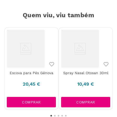
Quem viu, viu também
Escova para Pés Génova
Spray Nasal Otosan 30ml
5
20
,
45
€
10
,
49
€
COMPRAR
COMPRAR