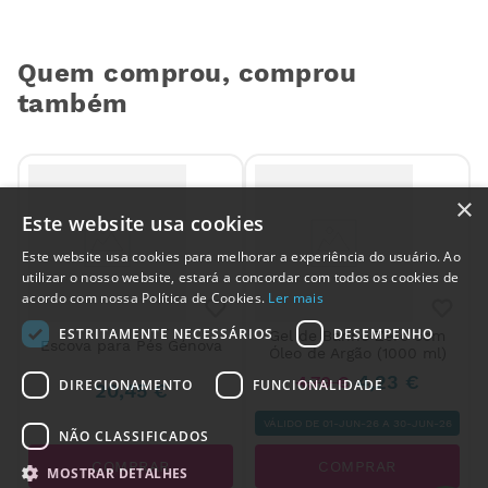
Quem comprou, comprou
também
×
Este website usa cookies
Este website usa cookies para melhorar a experiência do usuário. Ao
utilizar o nosso website, estará a concordar com todos os cookies de
acordo com nossa Política de Cookies.
Ler mais
ESTRITAMENTE NECESSÁRIOS
DESEMPENHO
Gel de Banho Zero com
Escova para Pés Génova
Óleo de Argão (1000 ml)
4
,
23
€
4
,
70
€
DIRECIONAMENTO
FUNCIONALIDADE
20
,
45
€
Alguém de
Queijas
,
Portugal
,
VÁLIDO DE 01-JUN-26 A 30-JUN-26
acabou de comprar:
NÃO CLASSIFICADOS
Creme Dermoprotetor com
COMPRAR
COMPRAR
Óxido de Zinco MoliCare Skin
MOSTRAR DETALHES
200ml