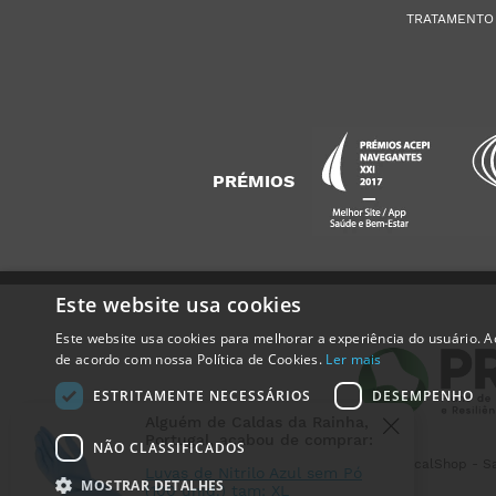
TRATAMENTO
PRÉMIOS
Este website usa cookies
Este website usa cookies para melhorar a experiência do usuário. Ao
Alguém de
Caldas da Rainha
,
de acordo com nossa Política de Cookies.
Ler mais
Portugal
, acabou de comprar:
ESTRITAMENTE NECESSÁRIOS
DESEMPENHO
Luvas de Nitrilo Azul sem Pó
(100 unid.) tam: XL
NÃO CLASSIFICADOS
15 horas atrás
MedicalShop - Sa
MOSTRAR DETALHES