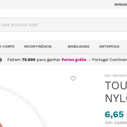
MINHA
ue procura hoje?
O CORPO
INCONTINÊNCIA
MOBILIDADE
ORTOPEDIA
Faltam
75.00
€
para ganhar
Portes grátis
- Portugal Continen
EM NYLON 100UN.
:
MM12987
TOU
NYL
6,65
Cor
:
Casta