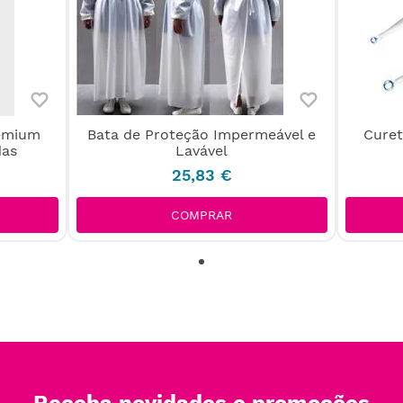
remium
Bata de Proteção Impermeável e
Curet
das
Lavável
25
,
83
€
COMPRAR