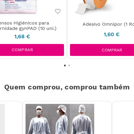
ensos Higiénicos para
Adesivo Omnipor (1 Ro
rnidade gynPAD (10 uni.)
1
,
60
€
1
,
68
€
COMPRAR
COMPRAR
Quem comprou, comprou também