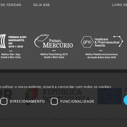
 DE FERIDAS
SEJA B2B
LIVRO D
 utilizar o nosso website, estará a concordar com todos os cookies
DIRECIONAMENTO
FUNCIONALIDADE
úde e Bem-Estar 2011-2026 | Todos os direitos reservados |
Desenvolvido po