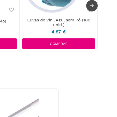
Luvas de Vinil Azul sem Pó (100
lo)
Fato d
unid.)
4
,
87
€
COMPRAR