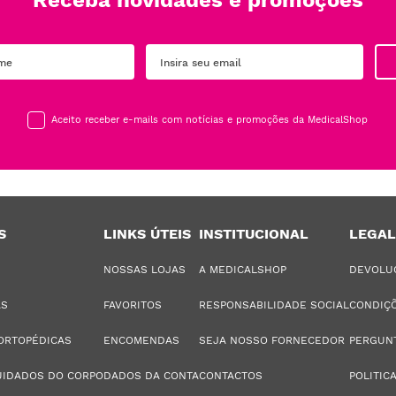
Receba novidades e promoções
Aceito receber e-mails com notícias e promoções da MedicalShop
S
LINKS ÚTEIS
INSTITUCIONAL
LEGAL
NOSSAS LOJAS
A MEDICALSHOP
DEVOLU
AS
FAVORITOS
RESPONSABILIDADE SOCIAL
CONDIÇÕ
ORTOPÉDICAS
ENCOMENDAS
SEJA NOSSO FORNECEDOR
PERGUN
UIDADOS DO CORPO
DADOS DA CONTA
CONTACTOS
POLITIC