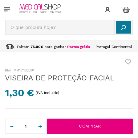
O que procura hoje?
Faltam
75.00
€
para ganhar
Portes grátis
- Portugal Continental
:
MM131162001
VISEIRA DE PROTEÇÃO FACIAL
1,30 €
(IVA incluido)
－
＋
COMPRAR