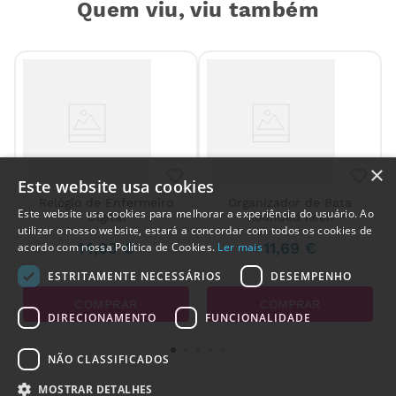
Quem viu, viu também
×
Este website usa cookies
Relógio de Enfermeiro
Organizador de Bata
Este website usa cookies para melhorar a experiência do usuário. Ao
Digital
Rounded Keen
utilizar o nosso website, estará a concordar com todos os cookies de
14
,
03
€
11
,
69
€
acordo com nossa Política de Cookies.
Ler mais
ESTRITAMENTE NECESSÁRIOS
DESEMPENHO
COMPRAR
COMPRAR
DIRECIONAMENTO
FUNCIONALIDADE
Alguém de
Maia
,
Portugal
,
acabou de comprar:
NÃO CLASSIFICADOS
Compressas Esterilizadas
Medicomp tam: 10x10cm (50
MOSTRAR DETALHES