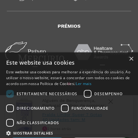
PRÉMIOS
×
Este website usa cookies
Este website usa cookies para melhorar a experiência do usuário. Ao
utilizar o nosso website, estará a concordar com todos os cookies de
acordo com nossa Política de Cookies.
Ler mais
ESTRITAMENTE NECESSÁRIOS
DESEMPENHO
Alguém de
Benquerença
,
Portugal
, acabou de comprar:
DIRECIONAMENTO
FUNCIONALIDADE
Fralda Lindor Super 7 Gotas
40 Unidades tam: M
NÃO CLASSIFICADOS
MedicalShop - Saúde e Bem-Estar
2 horas atrás
2011-2026 | Todos os direitos reservados
MOSTRAR DETALHES