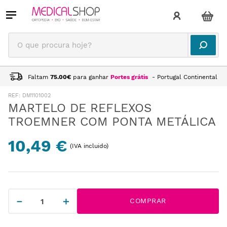
O que procura hoje?
Faltam
75.00
€
para ganhar
Portes grátis
- Portugal Continental
:
DM1101002
MARTELO DE REFLEXOS
TROEMNER COM PONTA METÁLICA
10,49 €
(IVA incluido)
－
＋
COMPRAR