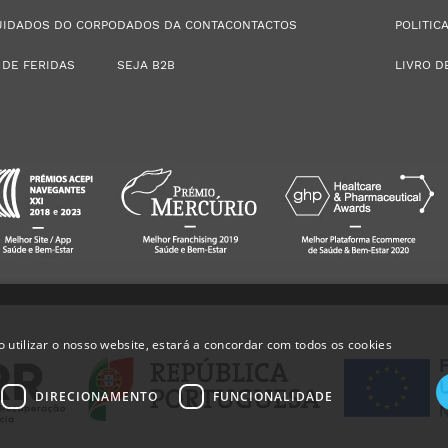
UIDADOS DO CORPO
DADOS DA CONTA
CONTACTOS
POLITIC
 DE FERIDAS
SEJA B2B
LIVRO D
 utilizar o nosso website, estará a concordar com todos os cookies
DIRECIONAMENTO
FUNCIONALIDADE