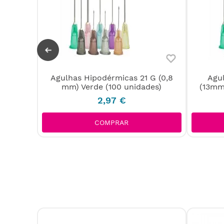
itárias
Agulhas Hipodérmicas 21 G (0,8
Agu
des
mm) Verde (100 unidades)
(13mm
2
,
97
€
COMPRAR