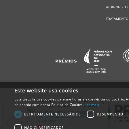
HIGIENE E C
TRATAMENTO
PRÉMIOS
Este website usa cookies
Este website usa cookies para melhorar a experiência do usuário. Ao
Alguém de
Caldas da Rainha
,
de acordo com nossa Política de Cookies.
Ler mais
Portugal
, acabou de comprar:
Agulhas com Aleta Venofix A
ESTRITAMENTE NECESSÁRIOS
DESEMPENHO
(50 Unidades) tam: 27G
0,4x16mm
NÃO CLASSIFICADOS
12 horas atrás