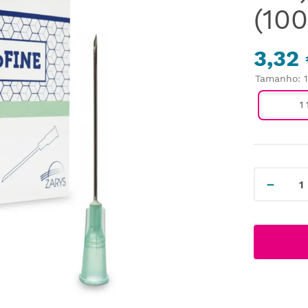
(100
3,32
Tamanho
:
1
－