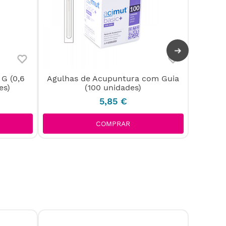
G (0,6
Agulhas de Acupuntura com Guia
Agulh
es)
(100 unidades)
mm) 
5
,
85
€
COMPRAR