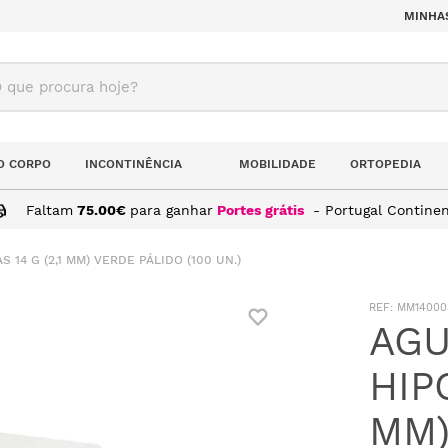
MINHA
ue procura hoje?
O CORPO
INCONTINÊNCIA
MOBILIDADE
ORTOPEDIA
Faltam
75.00
€
para ganhar
Portes grátis
- Portugal Continen
14 G (2,1 MM) VERDE PÁLIDO (100 UN.)
:
MM14000
AG
HIP
MM)