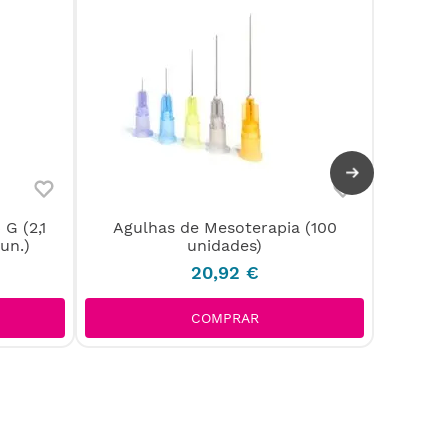
G (2,1
Agulhas de Mesoterapia (100
Agulh
un.)
unidades)
mm)
20
,
92
€
COMPRAR