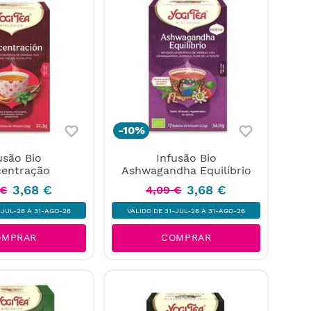
-
10%
usão Bio
Infusão Bio
entração
Ashwagandha Equilíbrio
3
,
68
€
3
,
68
€
€
4
,
09
€
-JUL-26 A 31-AGO-26
VÁLIDO DE 31-JUL-26 A 31-AGO-26
OMPRAR
COMPRAR