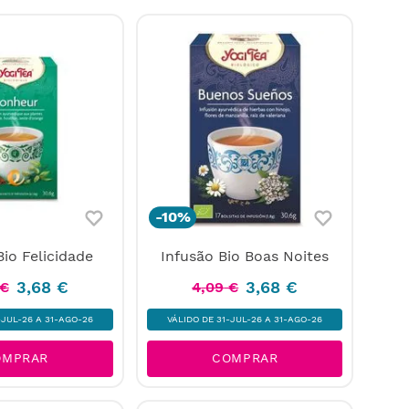
-
10%
Bio Felicidade
Infusão Bio Boas Noites
3
,
68
€
3
,
68
€
€
4
,
09
€
-JUL-26 A 31-AGO-26
VÁLIDO DE 31-JUL-26 A 31-AGO-26
OMPRAR
COMPRAR