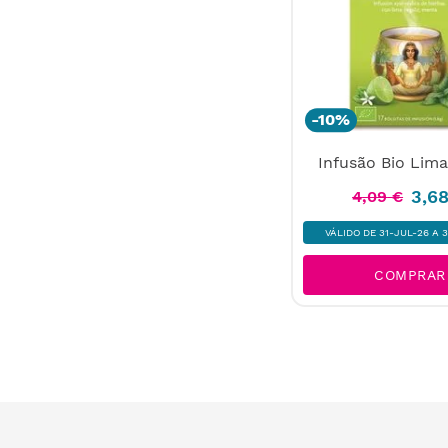
-
10%
Infusão Bio Lim
3
,
6
4
,
09
€
VÁLIDO DE 31-JUL-26 A 
COMPRAR