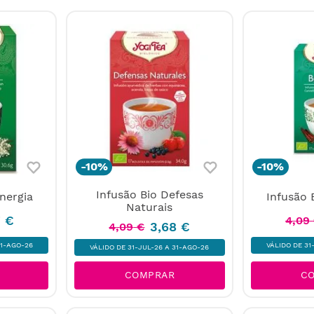
-
10%
-
10%
Infusão Bio Defesas
nergia
Infusão 
Naturais
7
€
4
,
09
3
,
68
€
4
,
09
€
31-AGO-26
VÁLIDO DE 31
VÁLIDO DE 31-JUL-26 A 31-AGO-26
COMPRAR
C