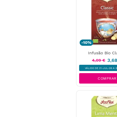
-
10%
Infusão Bio Cl
3
,
6
4
,
09
€
VÁLIDO DE 31-JUL-26 A 
COMPRAR