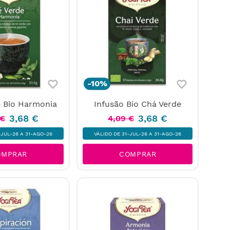
-
10%
 Bio Harmonia
Infusão Bio Chá Verde
3
,
68
€
3
,
68
€
€
4
,
09
€
-JUL-26 A 31-AGO-26
VÁLIDO DE 31-JUL-26 A 31-AGO-26
OMPRAR
COMPRAR