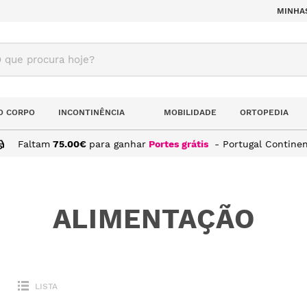
MINHA
ue procura hoje?
O CORPO
INCONTINÊNCIA
MOBILIDADE
ORTOPEDIA
Faltam
75.00
€
para ganhar
Portes grátis
- Portugal Continen
ALIMENTAÇÃO
LISTA