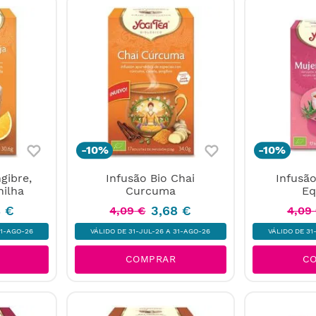
-
10%
-
10%
gibre,
Infusão Bio Chai
Infusã
nilha
Curcuma
Eq
8
€
3
,
68
€
4
,
09
€
4
,
09
31-AGO-26
VÁLIDO DE 31-JUL-26 A 31-AGO-26
VÁLIDO DE 31
COMPRAR
C