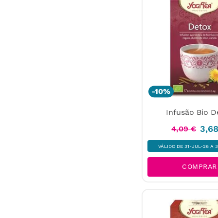
-
10%
Infusão Bio D
3
,
6
4
,
09
€
VÁLIDO DE 31-JUL-26 A 
COMPRAR