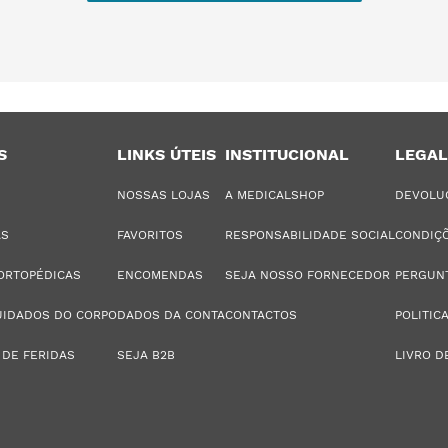
S
LINKS ÚTEIS
INSTITUCIONAL
LEGAL
NOSSAS LOJAS
A MEDICALSHOP
DEVOLU
AS
FAVORITOS
RESPONSABILIDADE SOCIAL
CONDIÇÕ
ORTOPÉDICAS
ENCOMENDAS
SEJA NOSSO FORNECEDOR
PERGUN
UIDADOS DO CORPO
DADOS DA CONTA
CONTACTOS
POLITIC
 DE FERIDAS
SEJA B2B
LIVRO D