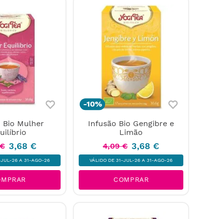
-
10%
o Bio Mulher
Infusão Bio Gengibre e
uilíbrio
Limão
3
,
68
€
3
,
68
€
€
4
,
09
€
-JUL-26 A 31-AGO-26
VÁLIDO DE 31-JUL-26 A 31-AGO-26
OMPRAR
COMPRAR