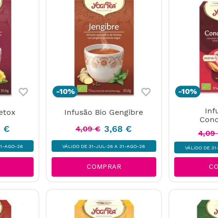
-
10%
-
10%
Inf
etox
Infusão Bio Gengibre
Conc
8
€
3
,
68
€
4
,
09
€
4
,
09
31-AGO-26
VÁLIDO DE 31-JUL-26 A 31-AGO-26
VÁLIDO DE 31
COMPRAR
C