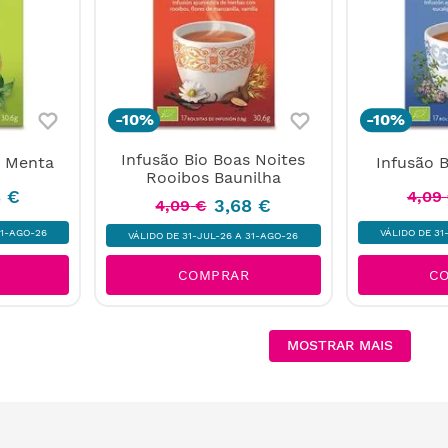
-
10%
-
10%
Infusão Bio Boas Noites
a Menta
Infusão 
Rooibos Baunilha
8
€
4
,
09
3
,
68
€
4
,
09
€
31-AGO-26
VÁLIDO DE 31
VÁLIDO DE 31-JUL-26 A 31-AGO-26
COMPRAR
C
MOSTRAR MAIS