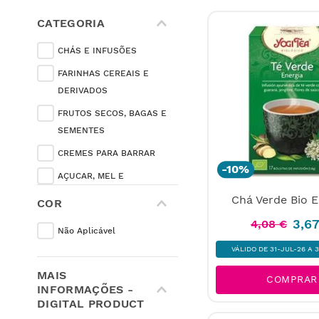
CATEGORIA
CHÁS E INFUSÕES
FARINHAS CEREAIS E
DERIVADOS
FRUTOS SECOS, BAGAS E
SEMENTES
CREMES PARA BARRAR
-
10%
AÇUCAR, MEL E
ADOÇANTES
Chá Verde Bio E
COR
CAFÉ
3
,
6
4
,
08
€
Não Aplicável
MOLHOS E TEMPEROS
VÁLIDO DE 31-JUL-26 A 
BARRAS E SNACKS
MAIS
COMPRAR
SUPLEMENTOS
INFORMAÇÕES -
ALIMENTARES
DIGITAL PRODUCT