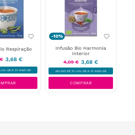
-
10%
Infusão Bio Harmonia
Bio Respiração
Interior
3
,
68
€
€
3
,
68
€
4
,
09
€
-JUL-26 A 31-AGO-26
VÁLIDO DE 31-JUL-26 A 31-AGO-26
OMPRAR
COMPRAR