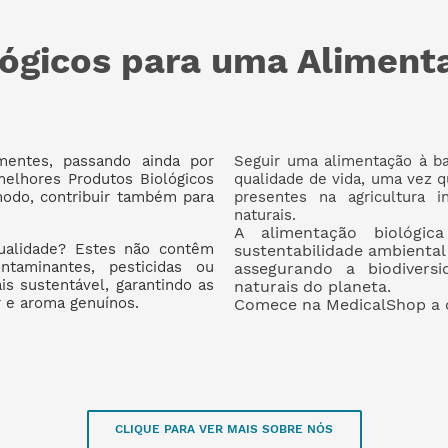
lógicos para uma Aliment
entes, passando ainda por
Seguir uma alimentação à b
melhores Produtos Biológicos
qualidade de vida, uma vez q
odo, contribuir também para
presentes na agricultura i
naturais.
A alimentação biológi
qualidade? Estes não contêm
sustentabilidade ambienta
taminantes, pesticidas ou
assegurando a biodivers
s sustentável, garantindo as
naturais do planeta.
r e aroma genuínos.
Comece na MedicalShop a cr
CLIQUE PARA VER MAIS SOBRE NÓS