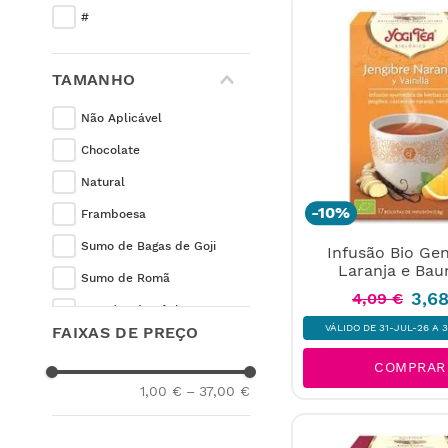
SUPERALIMENTOS
#
TAMANHO
Não Aplicável
Chocolate
Natural
-
10%
Framboesa
Sumo de Bagas de Goji
Infusão Bio Gen
Laranja e Bau
Sumo de Romã
3
,
6
4
,
09
€
Proteína de Cânhamo
VÁLIDO DE 31-JUL-26 A 
FAIXAS DE PREÇO
Açaí, Banana e Morango
COMPRAR
Cacau Cru
1,00 €
–
37,00 €
Proteína Matinal