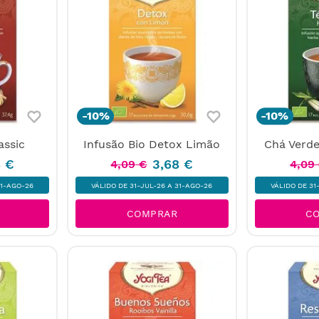
-
10%
-
10%
assic
Infusão Bio Detox Limão
Chá Verde
8
€
3
,
68
€
4
,
09
€
4
,
09
31-AGO-26
VÁLIDO DE 31-JUL-26 A 31-AGO-26
VÁLIDO DE 31
COMPRAR
C