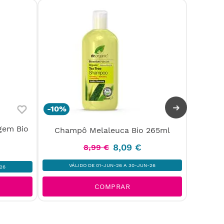
-
10%
-
10%
gem Bio
Creme 
Champô Melaleuca Bio 265ml
8
,
09
€
8
,
99
€
VÁLIDO DE 01-JUN-26 A 30-JUN-26
26
V
COMPRAR