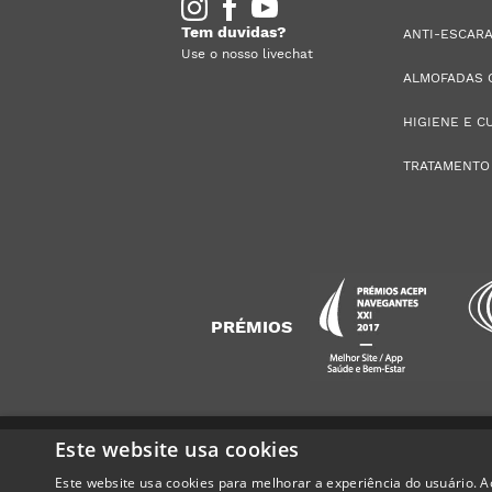
Tem duvidas?
ANTI-ESCAR
Use o nosso livechat
ALMOFADAS 
HIGIENE E C
TRATAMENTO
PRÉMIOS
Este website usa cookies
Este website usa cookies para melhorar a experiência do usuário. Ao
Alguém de
Maia
,
Portugal
,