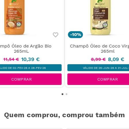
-
10%
mpô Óleo de Argão Bio
Champô Óleo de Coco Vir
265mL
265ml
10
,
39
€
8
,
09
€
11
,
54
€
8
,
99
€
ÁLIDO DE 02-FEV-26 A 28-FEV-26
VÁLIDO DE 26-JUN-26 A 31-JUL-
COMPRAR
COMPRAR
Quem comprou, comprou também