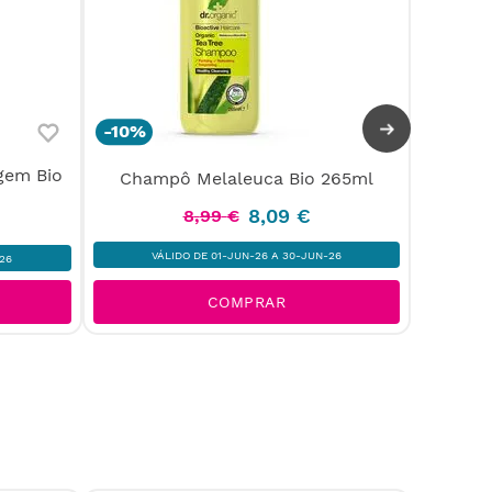
-
10%
-
10%
gem Bio
Creme 
Champô Melaleuca Bio 265ml
8
,
09
€
8
,
99
€
VÁLIDO DE 01-JUN-26 A 30-JUN-26
26
V
COMPRAR