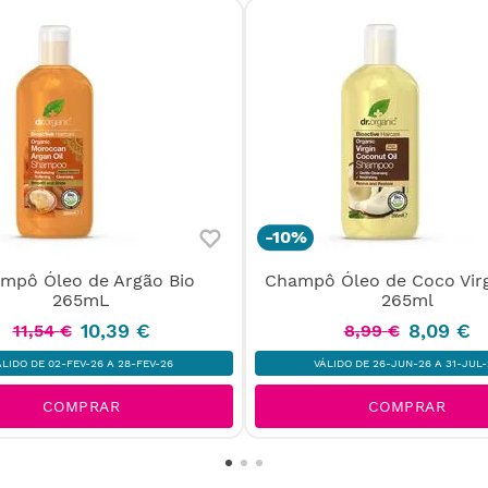
-
10%
mpô Óleo de Argão Bio
Champô Óleo de Coco Vir
265mL
265ml
10
,
39
€
8
,
09
€
11
,
54
€
8
,
99
€
ÁLIDO DE 02-FEV-26 A 28-FEV-26
VÁLIDO DE 26-JUN-26 A 31-JUL-
COMPRAR
COMPRAR