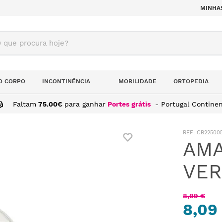
MINHA
ue procura hoje?
O CORPO
INCONTINÊNCIA
MOBILIDADE
ORTOPEDIA
Faltam
75.00
€
para ganhar
Portes grátis
- Portugal Continen
 ALOÉ VERA BIO 265ML
:
CB22500
AMA
VER
8
,
99
€
8,09