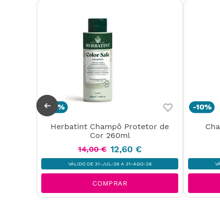
-
10%
-
10%
Herbatint Champô Protetor de
Cha
265mL
Cor 260ml
12
,
60
€
14
,
00
€
26
VÁLIDO DE 31-JUL-26 A 31-AGO-26
V
COMPRAR