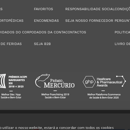
AS
FAVORITOS
RESPONSABILIDADE SOCIAL
CONDIÇÕ
ORTOPÉDICAS
ENCOMENDAS
SEJA NOSSO FORNECEDOR
PERGUN
UIDADOS DO CORPO
DADOS DA CONTA
CONTACTOS
POLITIC
 DE FERIDAS
SEJA B2B
LIVRO D
 utilizar o nosso website, estará a concordar com todos os cookies