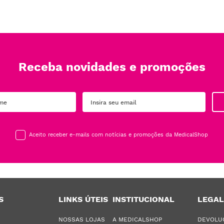
Receba novidades e promoções
Aceito receber e-mails com notícias e promoções da MedicalShop
S
LINKS ÚTEIS
INSTITUCIONAL
LEGAL
NOSSAS LOJAS
A MEDICALSHOP
DEVOLU