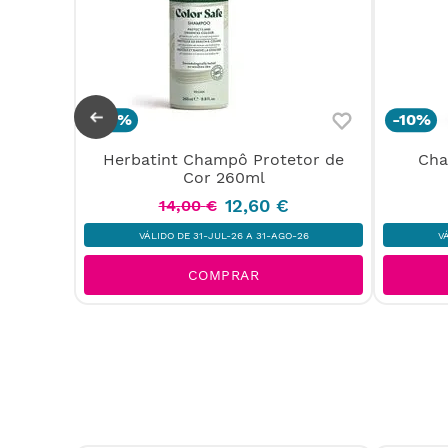
-
10%
-
10%
 Cream
Herbatint Champô Protetor de
Cha
Cor 260ml
12
,
60
€
14
,
00
€
26
VÁLIDO DE 31-JUL-26 A 31-AGO-26
V
COMPRAR