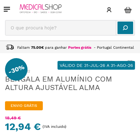
O que procura hoje?
Faltam
75.00
€
para ganhar
Portes grátis
- Portugal Continental
30%
VÁLIDO DE 31-JUL-26 A 31-AGO-26
-
:
MB102032
BENGALA EM ALUMÍNIO COM
ALTURA AJUSTÁVEL ALMA
ENVIO GRÁTIS
18
,
49
€
12,94 €
(IVA incluido)